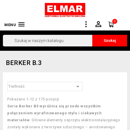
0


MENU
Szukaj
BERKER B.3

Trafność
Pokazano 1-12 z 175 pozycji
Seria Berker B3 wyróżnia się przede wszystkim
połączeniem wyrafinowanego stylu i ciekawych
materiałów.
Główne elementy osprzętu elektroinstalacyjnego
zostały wykonane z tworzywa sztucznego – anodowanego