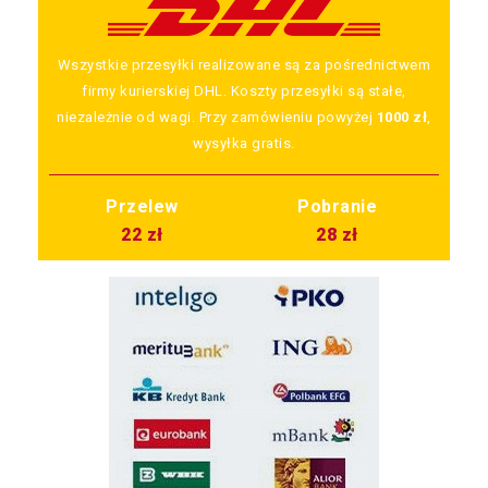
Wszystkie przesyłki realizowane są za pośrednictwem
firmy kurierskiej DHL. Koszty przesyłki są stałe,
niezależnie od wagi. Przy zamówieniu powyżej
1000 zł
,
wysyłka gratis.
Przelew
Pobranie
22 zł
28 zł