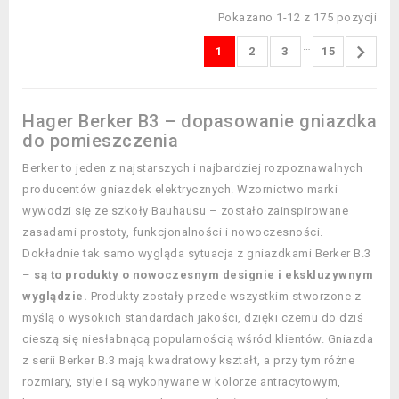
Pokazano 1-12 z 175 pozycji
…

1
2
3
15
Hager Berker B3 – dopasowanie gniazdka
do pomieszczenia
Berker to jeden z najstarszych i najbardziej rozpoznawalnych
producentów gniazdek elektrycznych. Wzornictwo marki
wywodzi się ze szkoły Bauhausu – zostało zainspirowane
zasadami prostoty, funkcjonalności i nowoczesności.
Dokładnie tak samo wygląda sytuacja z gniazdkami Berker B.3
–
są to produkty o nowoczesnym designie i ekskluzywnym
wyglądzie.
Produkty zostały przede wszystkim stworzone z
myślą o wysokich standardach jakości, dzięki czemu do dziś
cieszą się niesłabnącą popularnością wśród klientów. Gniazda
z serii Berker B.3 mają kwadratowy kształt, a przy tym różne
rozmiary, style i są wykonywane w kolorze antracytowym,