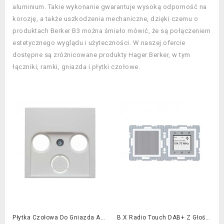
aluminium. Takie wykonanie gwarantuje wysoką odporność na
korozję, a także uszkodzenia mechaniczne, dzięki czemu o
produktach Berker B3 można śmiało mówić, że są połączeniem
estetycznego wyglądu i użyteczności. W naszej ofercie
dostępne są zróżnicowane produkty Hager Berker, w tym
łączniki, ramki, gniazda i płytki czołowe.
Płytka Czołowa Do Gniazda Antenowego 2- I 3- Wyjściowego Biała B.x/S.1
B.x Radio Touch DAB+ Z Głośnikiem Biały Mat