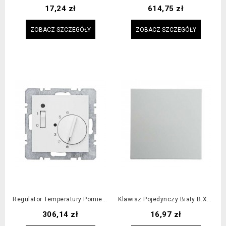
Cena
Cena
17,24 zł
614,75 zł
ZOBACZ SZCZEGÓŁY
ZOBACZ SZCZEGÓŁY
Regulator Temperatury Pomieszczenia Z Zestykiem Rozwiernym, Elementem...
Klawisz Pojedynczy Biały B.x/S.1 / KUPUJESZ WIĘCEJ? NAPISZ! ZROBIMY...
Cena
Cena
306,14 zł
16,97 zł