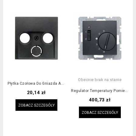
Obecnie brak na stanie
Płytka Czołowa Do Gniazda Antenowego 2- I 3- Wyjściowego Antracyt
Regulator Temperatury Pomieszczenia Z Zestykiem Rozwiernym, Elementem...
Cena
20,14 zł
Cena
400,73 zł
ZOBACZ SZCZEGÓŁY
ZOBACZ SZCZEGÓŁY