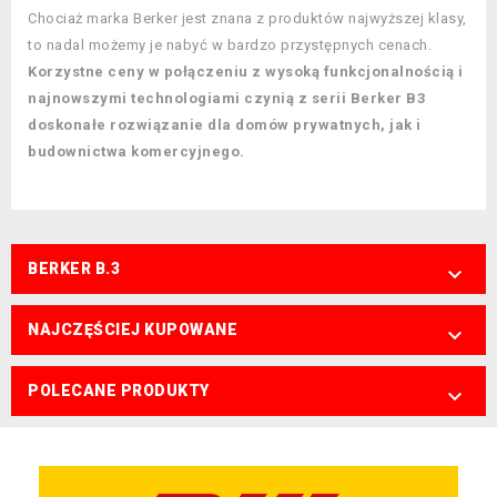
Chociaż marka Berker jest znana z produktów najwyższej klasy,
to nadal możemy je nabyć w bardzo przystępnych cenach.
Korzystne ceny w połączeniu z wysoką funkcjonalnością i
najnowszymi technologiami czynią z serii Berker B3
doskonałe rozwiązanie dla domów prywatnych, jak i
budownictwa komercyjnego.
BERKER B.3

NAJCZĘŚCIEJ KUPOWANE

POLECANE PRODUKTY
