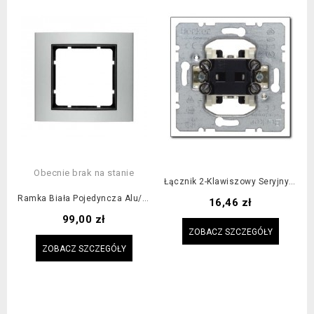
Obecnie brak na stanie
Łącznik 2-Klawiszowy Seryjny (świecznikowy), Mechanizm,...
Ramka Biała Pojedyncza Alu/antracyt / KUPUJESZ WIĘCEJ? NAPISZ! ZROBIMY...
Cena
16,46 zł
Cena
99,00 zł
ZOBACZ SZCZEGÓŁY
ZOBACZ SZCZEGÓŁY