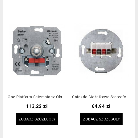
One.platform Ściemniacz Obrotowy Obciążenie R 20-200 W, LED 3-40 W
Gniazdo Głośnikowe Stereofoniczne Podwójne Białe
Cena
Cena
113,22 zł
64,94 zł
ZOBACZ SZCZEGÓŁY
ZOBACZ SZCZEGÓŁY