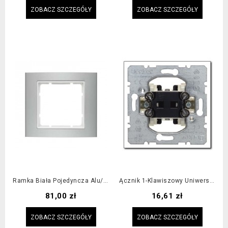
ZOBACZ SZCZEGÓŁY
ZOBACZ SZCZEGÓŁY
Ramka Biała Pojedyncza Alu/biała / KUPUJESZ WIĘCEJ? NAPISZ! ZROBIMY...
Ącznik 1-Klawiszowy Uniwersalny (schodowy), Mechanizm,...
Cena
Cena
81,00 zł
16,61 zł
ZOBACZ SZCZEGÓŁY
ZOBACZ SZCZEGÓŁY