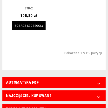
STR-2
Cena
105,80 zł
ZOBACZ SZCZEGÓŁY
Pokazano 1-9 z 9 pozycji
AUTOMATYKA F&F

NAJCZĘŚCIEJ KUPOWANE
