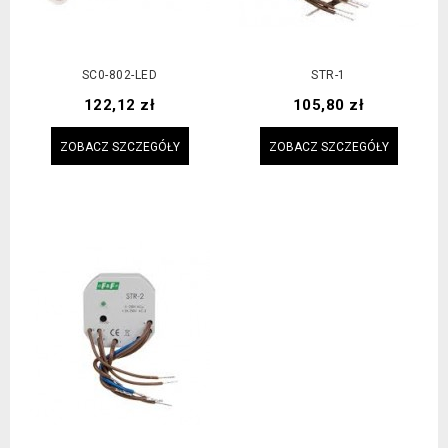
SC0-802-LED
STR-1
Cena
Cena
122,12 zł
105,80 zł
ZOBACZ SZCZEGÓŁY
ZOBACZ SZCZEGÓŁY