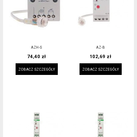
AZH-S
AZ-B
Cena
Cena
74,40 zł
102,69 zł
ZOBACZ SZCZEGÓŁY
ZOBACZ SZCZEGÓŁY