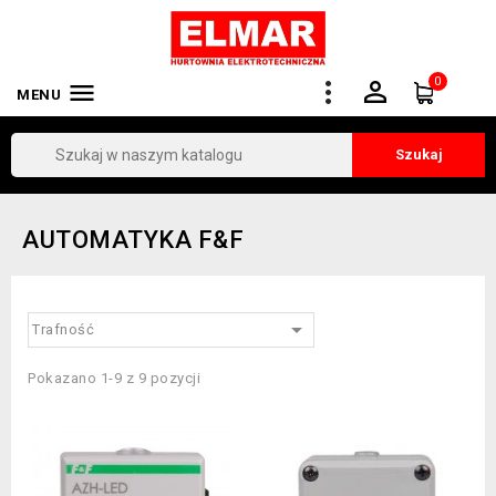
0


MENU
Szukaj
AUTOMATYKA F&F

Trafność
Pokazano 1-9 z 9 pozycji