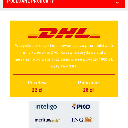
POLECANE PRODUKTY

Wszystkie przesyłki realizowane są za pośrednictwem
firmy kurierskiej DHL. Koszty przesyłki są stałe,
niezależnie od wagi. Przy zamówieniu powyżej
1000 zł
,
wysyłka gratis.
Przelew
Pobranie
22 zł
28 zł