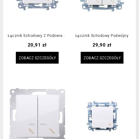
Łącznik Schodowy Z Podświetleniem
Łącznik Schodowy Podwójny
Cena
Cena
20,91 zł
29,90 zł
ZOBACZ SZCZEGÓŁY
ZOBACZ SZCZEGÓŁY