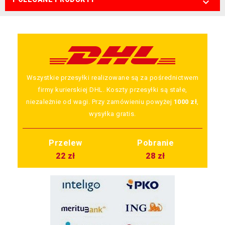

Wszystkie przesyłki realizowane są za pośrednictwem
firmy kurierskiej DHL. Koszty przesyłki są stałe,
niezależnie od wagi. Przy zamówieniu powyżej
1000 zł
,
wysyłka gratis.
Przelew
Pobranie
22 zł
28 zł