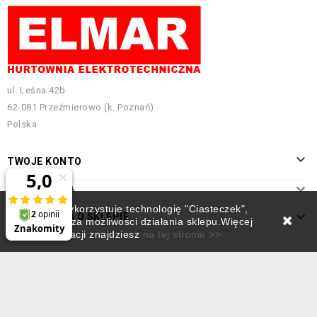
ul. Leśna 42b
62-081 Przeźmierowo (k. Poznań)
Polska

TWOJE KONTO

INFORMACJA
Ten sklep wykorzystuje technologię "Ciasteczek",

INFORMACJA O SKLEPIE
która rozszerza możliwości działania sklepu.Więcej
informacji znajdziesz
na tej stronie >>
Projekt i pozycjonowanie:
Empressia.pl
© 2026 - Elmar