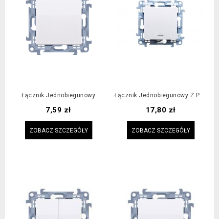
Łącznik Jednobiegunowy
Łącznik Jednobiegunowy Z Podświetleniem LED
Cena
Cena
7,59 zł
17,80 zł
ZOBACZ SZCZEGÓŁY
ZOBACZ SZCZEGÓŁY