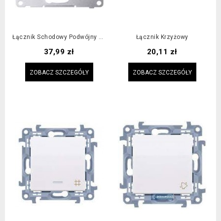
Łącznik Schodowy Podwójny Z Podświetleniem
Łącznik Krzyżowy
Cena
Cena
37,99 zł
20,11 zł
ZOBACZ SZCZEGÓŁY
ZOBACZ SZCZEGÓŁY