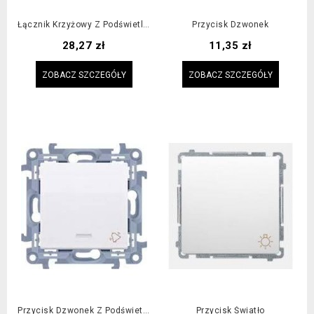
Łącznik Krzyżowy Z Podświetleniem
Przycisk Dzwonek
Cena
Cena
28,27 zł
11,35 zł
ZOBACZ SZCZEGÓŁY
ZOBACZ SZCZEGÓŁY
Przycisk Dzwonek Z Podświetleniem
Przycisk Światło