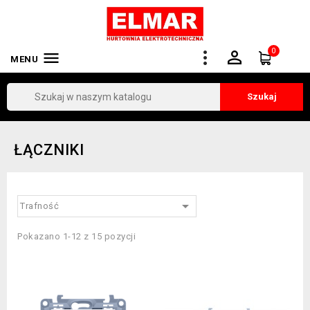
0


MENU
Szukaj
ŁĄCZNIKI

Trafność
Pokazano 1-12 z 15 pozycji