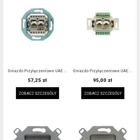
Gniazdo Przyłączeniowe UAE 8/8-Biegunowe
Gniazdo Przyłączeniowe UAE 8/8-Biegunowe (do 100 MHz)
Cena
Cena
57,25 zł
95,00 zł
ZOBACZ SZCZEGÓŁY
ZOBACZ SZCZEGÓŁY