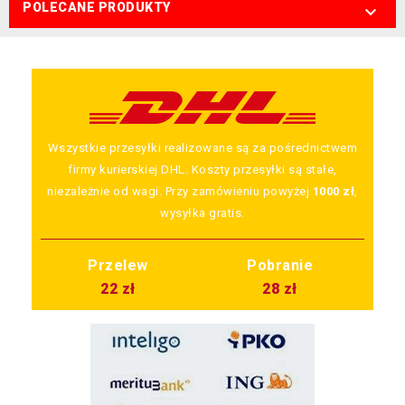
POLECANE PRODUKTY

Wszystkie przesyłki realizowane są za pośrednictwem
firmy kurierskiej DHL. Koszty przesyłki są stałe,
niezależnie od wagi. Przy zamówieniu powyżej
1000 zł
,
wysyłka gratis.
Przelew
Pobranie
22 zł
28 zł