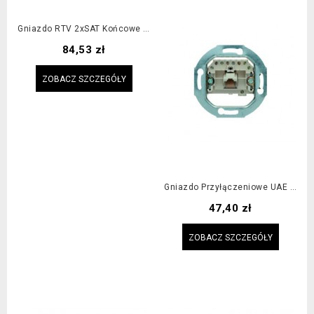
Gniazdo RTV 2xSAT Końcowe Dla Instalacji Analogowych I Cyfrowych DVB-T
Cena
84,53 zł
ZOBACZ SZCZEGÓŁY
Gniazdo Przyłączeniowe UAE 8-Biegunowe
Cena
47,40 zł
ZOBACZ SZCZEGÓŁY