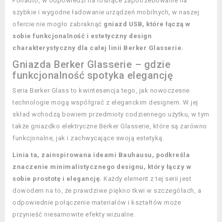
Ponadto, w odpowiedzi na rosnące zapotrzebowanie na
szybkie i wygodne ładowanie urządzeń mobilnych, w naszej
ofercie nie mogło zabraknąć
gniazd USB, które łączą w
sobie funkcjonalność i estetyczny design
charakterystyczny dla całej linii Berker Glasserie.
Gniazda Berker Glasserie – gdzie
funkcjonalność spotyka elegancję
Seria Berker Glass to kwintesencja tego, jak nowoczesne
technologie mogą współgrać z eleganckim designem. W jej
skład wchodzą bowiem przedmioty codziennego użytku, w tym
także gniazdko elektryczne Berker Glasserie, które są zarówno
funkcjonalne, jak i zachwycające swoją estetyką.
Linia ta, zainspirowana ideami Bauhausu, podkreśla
znaczenie minimalistycznego designu, który łączy w
sobie prostotę i elegancję.
Każdy element z tej serii jest
dowodem na to, że prawdziwe piękno tkwi w szczegółach, a
odpowiednie połączenie materiałów i kształtów może
przynieść niesamowite efekty wizualne.