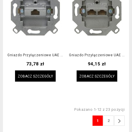
Gniazdo Przyłączeniowe UAE 8-Biegunowe Ekranowane
Gniazdo Przyłączeniowe UAE 8/8-Biegunowe Ekranowane
Cena
Cena
73,78 zł
94,15 zł
ZOBACZ SZCZEGÓŁY
ZOBACZ SZCZEGÓŁY
Pokazano 1-12 z 23 pozycji

1
2