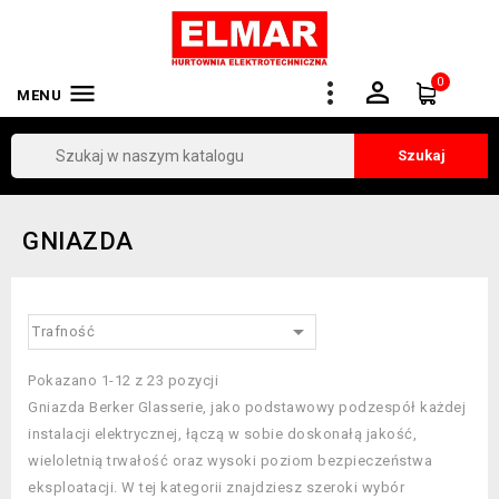
0


MENU
Szukaj
GNIAZDA

Trafność
Pokazano 1-12 z 23 pozycji
Gniazda Berker Glasserie, jako podstawowy podzespół każdej
instalacji elektrycznej, łączą w sobie doskonałą jakość,
wieloletnią trwałość oraz wysoki poziom bezpieczeństwa
eksploatacji. W tej kategorii znajdziesz szeroki wybór