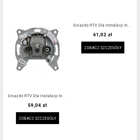
Gniazdo RTV Dla Instalacji Indywidualnych Analogowych I Cyfrowych DVB-T
Cena
61,02 zł
ZOBACZ SZCZEGÓŁY
Gniazdo RTV Dla Instalacji Indywidualnych Analogowych I Cyfrowych DVB-T
Cena
59,04 zł
ZOBACZ SZCZEGÓŁY