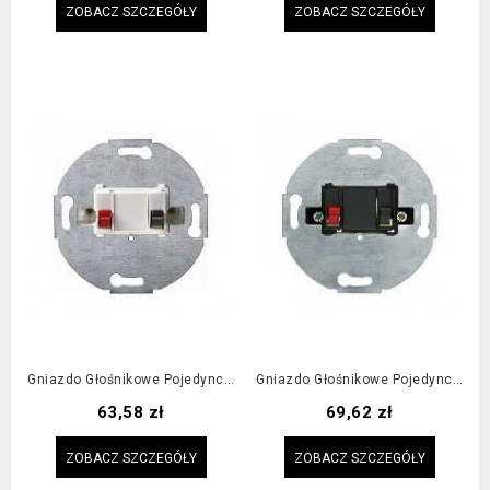
ZOBACZ SZCZEGÓŁY
ZOBACZ SZCZEGÓŁY
Gniazdo Głośnikowe Pojedyncze Białe
Gniazdo Głośnikowe Pojedyncze Antracyt
Cena
Cena
63,58 zł
69,62 zł
ZOBACZ SZCZEGÓŁY
ZOBACZ SZCZEGÓŁY