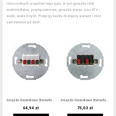
różnorodnych urządzeń tego typu, w tym gniazda USB
multimedialne, przyłączeniowe, gniazda stereo oraz RTV i
wiele, wiele innych. Przejrzyj każdy dostępny wariant i złóż
zamówienie już dziś!
Gniazdo Głośnikowe Stereofoniczne Podwójne Białe
Gniazdo Głośnikowe Stereofoniczne Podwójne Antracyt
Cena
Cena
64,94 zł
75,03 zł