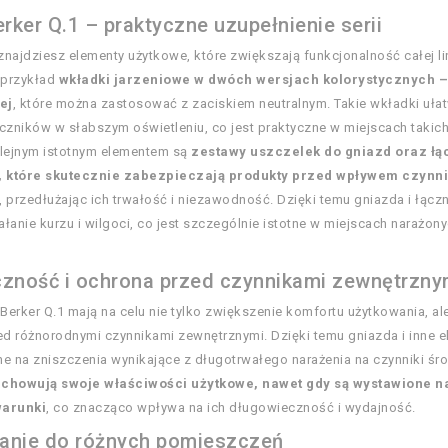
rker Q.1 – praktyczne uzupełnienie serii
 znajdziesz elementy użytkowe, które zwiększają funkcjonalność całej lin
a przykład
wkładki jarzeniowe w dwóch wersjach kolorystycznych –
ej
, które można zastosować z zaciskiem neutralnym. Takie wkładki ułat
czników w słabszym oświetleniu, co jest praktyczne w miejscach takich
olejnym istotnym elementem są
zestawy uszczelek do gniazd oraz łą
 które skutecznie zabezpieczają produkty przed wpływem czynn
, przedłużając ich trwałość i niezawodność. Dzięki temu gniazda i łącz
łanie kurzu i wilgoci, co jest szczególnie istotne w miejscach narażon
zność i ochrona przed czynnikami zewnętrzny
 Berker Q.1 mają na celu nie tylko zwiększenie komfortu użytkowania, al
d różnorodnymi czynnikami zewnętrznymi. Dzięki temu gniazda i inne el
ne na zniszczenia wynikające z długotrwałego narażenia na czynniki ś
achowują swoje właściwości użytkowe, nawet gdy są wystawione n
arunki
, co znacząco wpływa na ich długowieczność i wydajność.
anie do różnych pomieszczeń