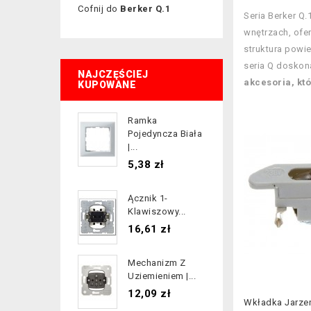
Cofnij do
Berker Q.1
Seria Berker Q
wnętrzach, ofer
struktura powi
seria Q doskon
NAJCZĘŚCIEJ
akcesoria, któ
KUPOWANE
Ramka
Pojedyncza Biała
|...
Cena
5,38 zł
Ącznik 1-
Klawiszowy...
Cena
16,61 zł
Mechanizm Z
Uziemieniem |...
Cena
12,09 zł
Wkładka Jarze