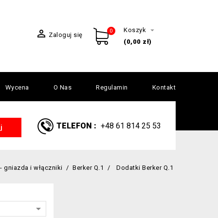

Koszyk

0
Zaloguj się
(0,00 zł)
Wycena
O Nas
Regulamin
Kontakt
TELEFON :
+48 61 814 25 53
j
- gniazda i włączniki
Berker Q.1
Dodatki Berker Q.1
