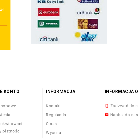
zł
,
E KONTO
INFORMACJA
INFORMACJA O
osobowe
Kontakt
Zadzwoń do n

ienia
Regulamin
Napisz do na

okwitowania -
O nas
y płatności
Wycena