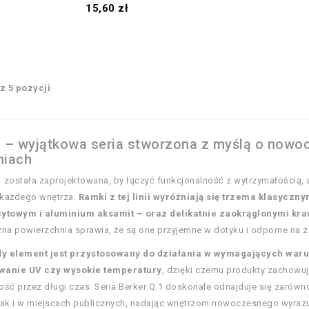
Cena
15,60 zł
z 5 pozycji
1 – wyjątkowa seria stworzona z myślą o now
niach
.1 została zaprojektowana, by łączyć funkcjonalność z wytrzymałością,
l każdego wnętrza.
Ramki z tej linii wyróżniają się trzema klasyczn
cytowym i aluminium aksamit – oraz delikatnie zaokrąglonymi kr
zna powierzchnia sprawia, że są one przyjemne w dotyku i odporne na 
y element jest przystosowany do działania w wymagających waru
wanie UV czy wysokie temperatury
, dzięki czemu produkty zachowu
łość przez długi czas. Seria Berker Q.1 doskonale odnajduje się zarówn
jak i w miejscach publicznych, nadając wnętrzom nowoczesnego wyraz