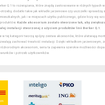
erker Q.1 to rozwiązania, które znajdą zastosowanie w różnych typach w
potrzeby, dodatki takie jak wkładki jarzeniowe czy uszczelki sprawdzą
mieszkalnych, jak i w miejscach użytku publicznego, gdzie liczy się sz
produktów.
Każde akcesorium zostało stworzone tak, aby zwiększ
łej instalacji stworzonej z użyciem produktów linii Berker Q.1.
e w tej kategorii tworzą spójny zestaw akcesoriów, które ułatwiają mo
zwalają zachować trwałość instalacji. Dzięki wkładkom jarzeniowym,
 różnorodnym akcesoriom, seria ta zapewnia szerokie możliwości dop
arunków i potrzeb użytkowników.
wem