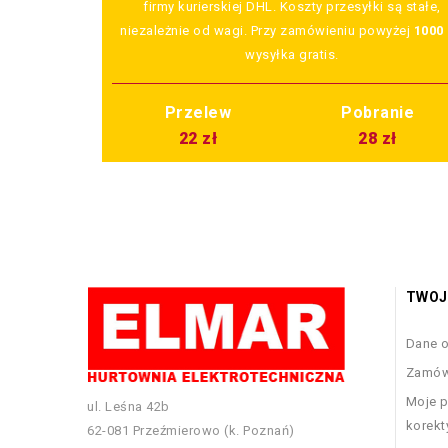
firmy kurierskiej DHL. Koszty przesyłki są stałe,
niezależnie od wagi. Przy zamówieniu powyżej
1000 
wysyłka gratis.
Przelew
Pobranie
22 zł
28 zł
TWOJ
Dane 
Zamów
Moje p
ul. Leśna 42b
korekt
62-081 Przeźmierowo (k. Poznań)