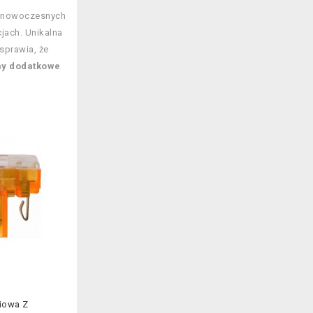
 w nowoczesnych
jach. Unikalna
sprawia, że
śmy dodatkowe
iowa Z