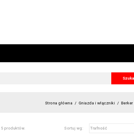
Szuka
Strona główna
Gniazda i włączniki
Berker 
 5 produktów.
Sortuj wg:
Trafność