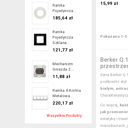
Cena
15,99 zł
Ramka
Pojedyncza...
Cena
185,64 zł
Ramka
Pokazano 1-5 
Pojedyncza
Szklana...
Cena
121,77 zł
Berker Q.
Mechanizm
przestrze
Gniazda Z...
Seria Berker Q
Cena
11,88 zł
podkreślić sty
białym, antra
Ramka 4-Krotna
Charakterystyc
Metalowa...
Cena
220,17 zł
Co więcej,
każd
jak promienio
Wszystkie Produkty
estetykę i trwa
mieszkaniach, 