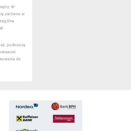
nętrz. W
 się zarówno w
czególna
ać
ntaż, podnoszą
 zestawom
asowania do