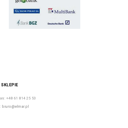
 SKLEPIE
as:
+48 61 814 25 53
s:
biuro@elmar.pl