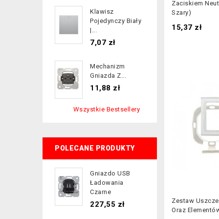
Zaciskiem Neut
Klawisz
Szary)
Pojedynczy Biały
Cena
15,37 zł
|...
Cena
7,07 zł
Mechanizm
Gniazda Z...
Cena
11,88 zł
Wszystkie Bestsellery
POLECANE PRODUKTY
Gniazdo USB
Ładowania
Czarne
Zestaw Uszcze
Cena
227,55 zł
Oraz Elementów