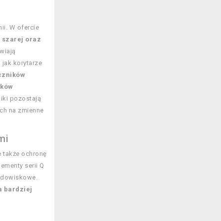
ii. W ofercie
 szarej oraz
wiają
 jak korytarze
czników
ików
niki pozostają
ych na zmienne
mi
e także ochronę
ementy serii Q
rodowiskowe.
a bardziej