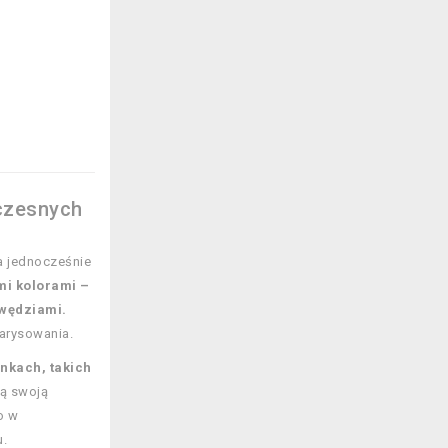
oczesnych
 a jednocześnie
ymi kolorami –
awędziami.
zarysowania.
nkach, takich
ją swoją
o w
u.