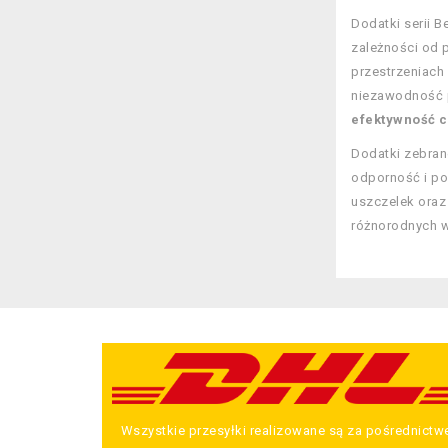
Dodatki serii B
zależności od 
przestrzeniach 
niezawodność 
efektywność ca
Dodatki zebran
odporność i po
uszczelek oraz
różnorodnych w
Wszystkie przesyłki realizowane są za pośrednict