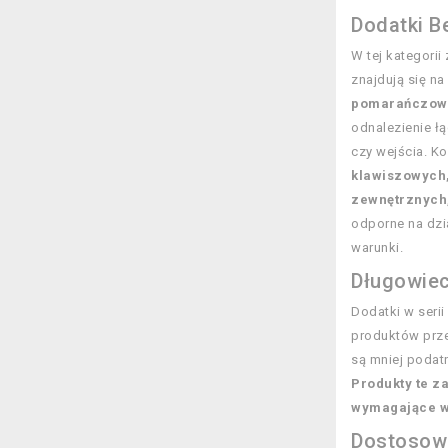
Dodatki Be
W tej kategorii
znajdują się n
pomarańczow
odnalezienie łą
czy wejścia. K
klawiszowych,
zewnętrznych
odporne na dzia
warunki.
Długowiec
Dodatki w serii
produktów prze
są mniej podat
Produkty te z
wymagające w
Dostosow