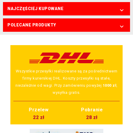
NAJCZĘŚCIEJ KUPOWANE

POLECANE PRODUKTY

Wszystkie przesyłki realizowane są za pośrednictwem
firmy kurierskiej DHL. Koszty przesyłki są stałe,
niezależnie od wagi. Przy zamówieniu powyżej
1000 zł
,
wysyłka gratis.
Przelew
Pobranie
22 zł
28 zł