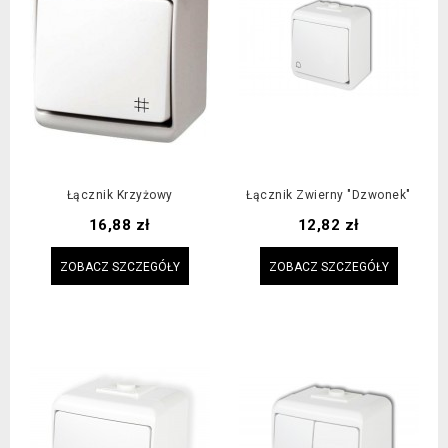
Łącznik Krzyżowy
Łącznik Zwierny "dzwonek"
Cena
Cena
16,88 zł
12,82 zł
ZOBACZ SZCZEGÓŁY
ZOBACZ SZCZEGÓŁY