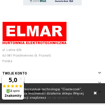
ul. Leśna 42b
62-081 Przeźmierowo (k. Poznań)
Polska

TWOJE KONTO

INFORMACJA
Ten sklep wykorzystuje technologię "Ciasteczek",

INFORMACJA O SKLEPIE
która rozszerza możliwości działania sklepu.Więcej
informacji znajdziesz
na tej stronie >>