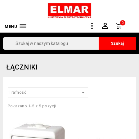
0


MENU
Szukaj
ŁĄCZNIKI

Trafność
Pokazano 1-5 z 5 pozycji