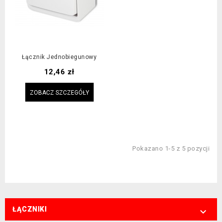
Łącznik Jednobiegunowy
Cena
12,46 zł
ZOBACZ SZCZEGÓŁY
Pokazano 1-5 z 5 pozycji
ŁĄCZNIKI
