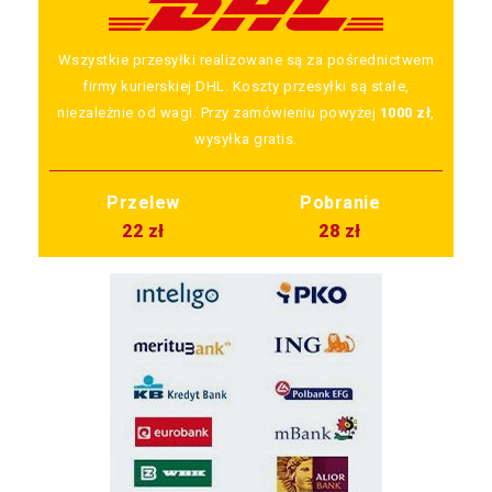
Wszystkie przesyłki realizowane są za pośrednictwem
firmy kurierskiej DHL. Koszty przesyłki są stałe,
niezależnie od wagi. Przy zamówieniu powyżej
1000 zł
,
wysyłka gratis.
Przelew
Pobranie
22 zł
28 zł