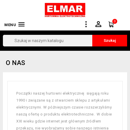
0


MENU
Szukaj
O NAS
Początki naszej hurtowni elektrycznej sięgają roku
1990 i związane są z otwarciem sklepu z artykułami
elektrycznymi. W późniejszym czasie rozszerzyliśmy
naszą ofertę o produktu elektrotechniczne. W dobie
XXI wieku gdzie internet jest głównym źródłem
przekazu, nie wyobrażamy sobie naszego istnienia