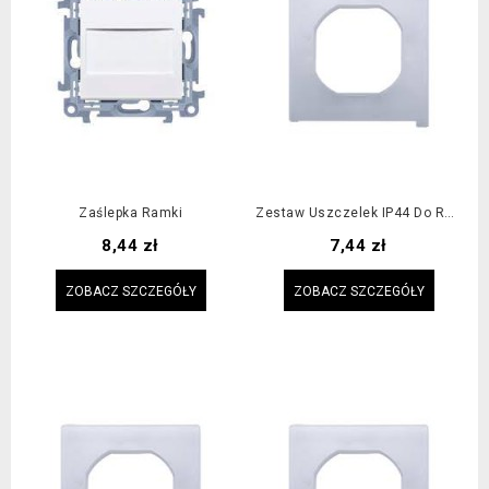
Zaślepka Ramki
Zestaw Uszczelek IP44 Do Ramki 2-Krotnej
Cena
Cena
8,44 zł
7,44 zł
ZOBACZ SZCZEGÓŁY
ZOBACZ SZCZEGÓŁY