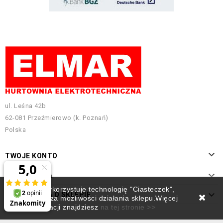
ul. Leśna 42b
62-081 Przeźmierowo (k. Poznań)
Polska

TWOJE KONTO

INFORMACJA
Ten sklep wykorzystuje technologię "Ciasteczek",

INFORMACJA O SKLEPIE
która rozszerza możliwości działania sklepu.Więcej
informacji znajdziesz
na tej stronie >>