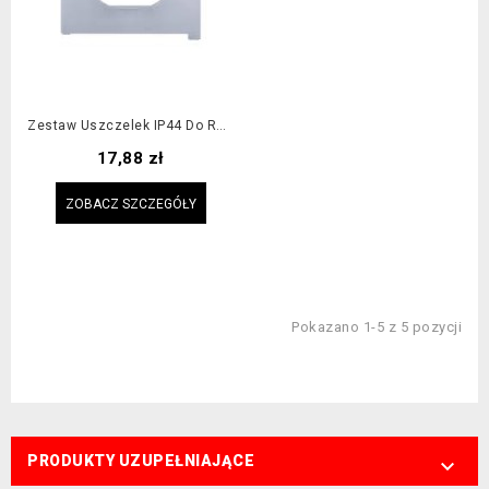
Zestaw Uszczelek IP44 Do Ramki 5-Krotnej
Cena
17,88 zł
ZOBACZ SZCZEGÓŁY
Pokazano 1-5 z 5 pozycji
PRODUKTY UZUPEŁNIAJĄCE
