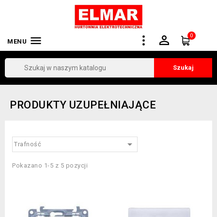
0


MENU
Szukaj
PRODUKTY UZUPEŁNIAJĄCE

Trafność
Pokazano 1-5 z 5 pozycji