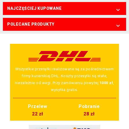
NAJCZĘŚCIEJ KUPOWANE

POLECANE PRODUKTY

Wszystkie przesyłki realizowane są za pośrednictwem
firmy kurierskiej DHL. Koszty przesyłki są stałe,
niezależnie od wagi. Przy zamówieniu powyżej
1000 zł
,
wysyłka gratis.
Przelew
Pobranie
22 zł
28 zł