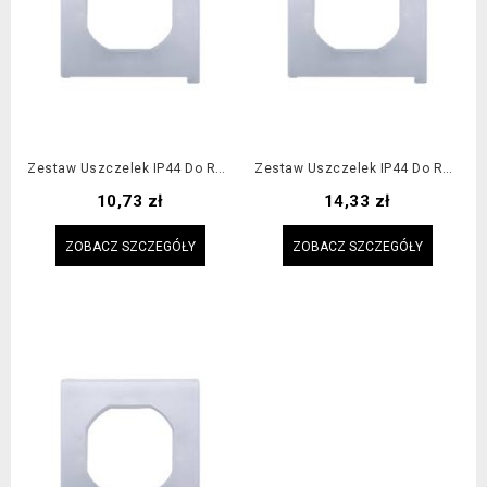
Zestaw Uszczelek IP44 Do Ramki 3-Krotnej
Zestaw Uszczelek IP44 Do Ramki 4-Krotnej
Cena
Cena
10,73 zł
14,33 zł
ZOBACZ SZCZEGÓŁY
ZOBACZ SZCZEGÓŁY