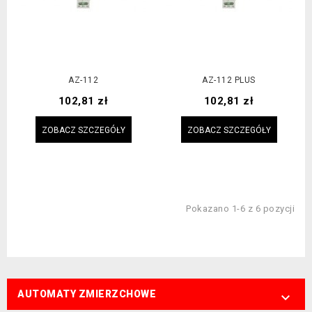
AZ-112
AZ-112 PLUS
Cena
Cena
102,81 zł
102,81 zł
ZOBACZ SZCZEGÓŁY
ZOBACZ SZCZEGÓŁY
Pokazano 1-6 z 6 pozycji
AUTOMATY ZMIERZCHOWE
