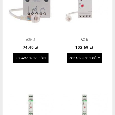
AZH-S
AZ-B
Cena
Cena
74,40 zł
102,69 zł
ZOBACZ SZCZEGÓŁY
ZOBACZ SZCZEGÓŁY