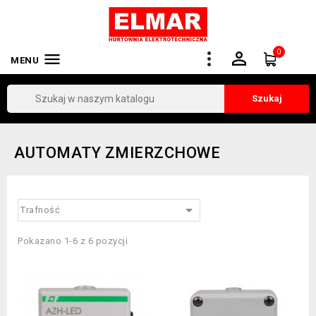
0


MENU
Szukaj
AUTOMATY ZMIERZCHOWE

Trafność
Pokazano 1-6 z 6 pozycji