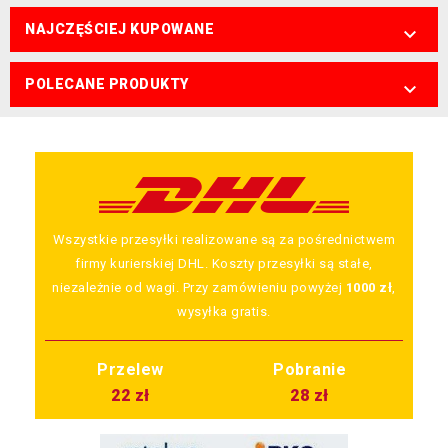
NAJCZĘŚCIEJ KUPOWANE

POLECANE PRODUKTY

Wszystkie przesyłki realizowane są za pośrednictwem
firmy kurierskiej DHL. Koszty przesyłki są stałe,
niezależnie od wagi. Przy zamówieniu powyżej
1000 zł
,
wysyłka gratis.
Przelew
Pobranie
22 zł
28 zł