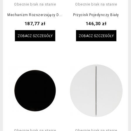
Obecnie brak na stanie
Obecnie brak na stanie
Mechanizm Rozszerzający Do Czujników Ruchu
Przycisk Pojedynczy Biały
Cena
Cena
187,77 zł
146,30 zł
ZOBACZ SZCZEGÓŁY
ZOBACZ SZCZEGÓŁY
Obecnie brak na stanie
Obecnie brak na stanie