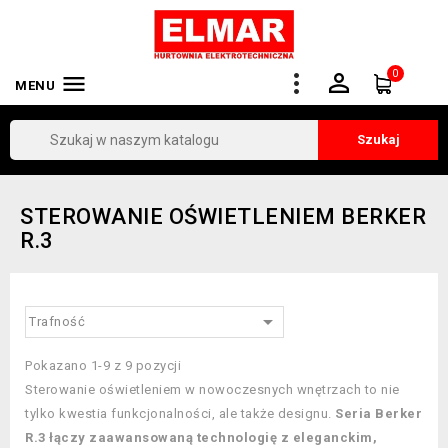
0


MENU
Szukaj
STEROWANIE OŚWIETLENIEM BERKER
R.3

Trafność
Pokazano 1-9 z 9 pozycji
Sterowanie oświetleniem w nowoczesnych wnętrzach to nie
tylko kwestia funkcjonalności, ale także designu.
Seria Berker
R.3 łączy zaawansowaną technologię z eleganckim,