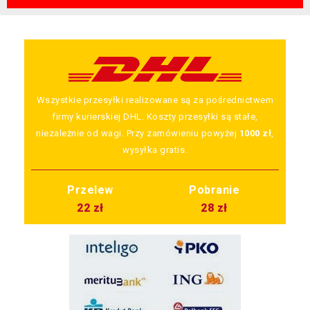
Wszystkie przesyłki realizowane są za pośrednictwem
firmy kurierskiej DHL. Koszty przesyłki są stałe,
niezależnie od wagi. Przy zamówieniu powyżej
1000 zł
,
wysyłka gratis.
Przelew
Pobranie
22 zł
28 zł