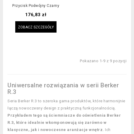
Przycisk Podwójny Czarny
Cena
176,83 zł
ZOBACZ SZCZEGÓŁY
Pokazano 1-9 z 9 pozycji
Uniwersalne rozwiązania w serii Berker
R.3
Seria Berker R.3 to szeroka gama produktów, które harmonijnie
łączą nowoczesny design z praktyczną funkcjonalnością.
Przykładem tego są ściemniacze do oświetlenia Berker
R.3, które idealnie wkomponowują się zarówno w
klasyczne, jak i nowoczesne aranżacje wnętrz.
Ich