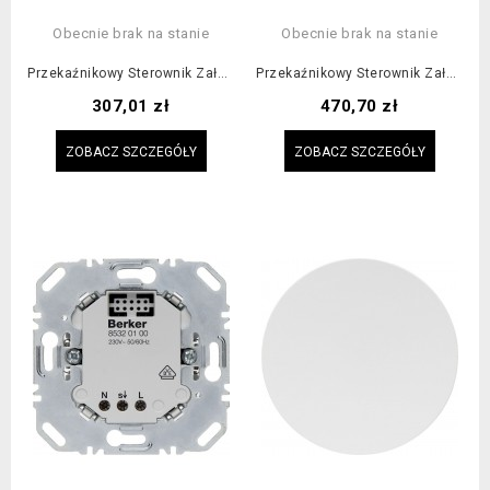
Obecnie brak na stanie
Obecnie brak na stanie
Przekaźnikowy Sterownik Załączający
Przekaźnikowy Sterownik Załączający 2-Krotny
Cena
Cena
307,01 zł
470,70 zł
ZOBACZ SZCZEGÓŁY
ZOBACZ SZCZEGÓŁY