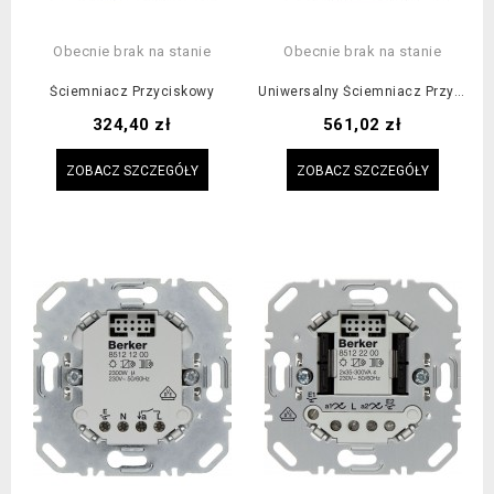
Obecnie brak na stanie
Obecnie brak na stanie
Ściemniacz Przyciskowy
Uniwersalny Ściemniacz Przyciskowy 2-Krotny
Cena
Cena
324,40 zł
561,02 zł
ZOBACZ SZCZEGÓŁY
ZOBACZ SZCZEGÓŁY