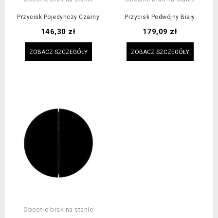
Przycisk Pojedynczy Czarny
Przycisk Podwójny Biały
Cena
Cena
146,30 zł
179,09 zł
ZOBACZ SZCZEGÓŁY
ZOBACZ SZCZEGÓŁY
Obecnie brak na stanie