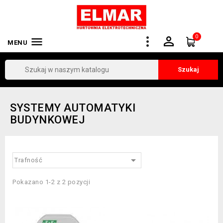
0


MENU
Szukaj
SYSTEMY AUTOMATYKI
BUDYNKOWEJ

Trafność
Pokazano 1-2 z 2 pozycji