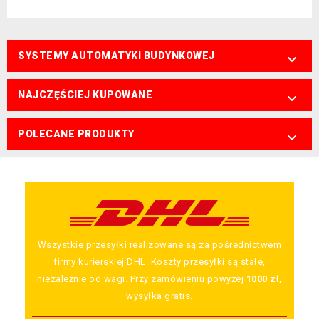
SYSTEMY AUTOMATYKI BUDYNKOWEJ

NAJCZĘŚCIEJ KUPOWANE

POLECANE PRODUKTY

Wszystkie przesyłki realizowane są za pośrednictwem
firmy kurierskiej DHL. Koszty przesyłki są stałe,
niezależnie od wagi. Przy zamówieniu powyżej
1000 zł
,
wysyłka gratis.