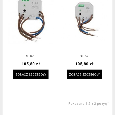
STR-1
STR-2
Cena
Cena
105,80 zł
105,80 zł
ZOBACZ SZCZEGÓŁY
ZOBACZ SZCZEGÓŁY
Pokazano 1-2 z 2 pozycji