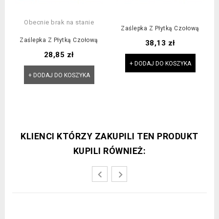
Obecnie brak na stanie
Zaślepka Z Płytką Czołową
Zaślepka Z Płytką Czołową
Cena
38,13 zł
Cena
28,85 zł
+ DODAJ DO KOSZYKA
+ DODAJ DO KOSZYKA
KLIENCI KTÓRZY ZAKUPILI TEN PRODUKT
KUPILI RÓWNIEŻ: