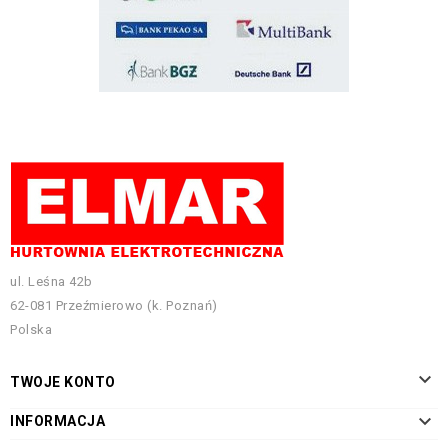
ul. Leśna 42b
62-081 Przeźmierowo (k. Poznań)
Polska

TWOJE KONTO

INFORMACJA