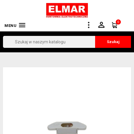
0


MENU
Szukaj