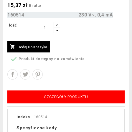
15,37 zł
Brutto
160514
230 V~, 0,4 mA
Ilość

Dodaj Do Koszyka

Produkt dostępny na zamówienie
SZCZEGÓŁY PRODUKTU
Indeks
160514
Specyficzne kody