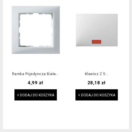
Ramka Pojedyncza Biała...
Klawisz Z 5...
Cena
Cena
4,99 zł
28,18 zł
+ DODAJ DO KOSZYKA
+ DODAJ DO KOSZYKA