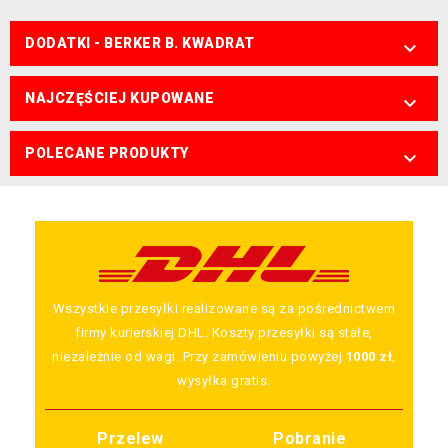
DODATKI - BERKER B. KWADRAT

NAJCZĘŚCIEJ KUPOWANE

POLECANE PRODUKTY

Wszystkie przesyłki realizowane są za pośrednictwem
firmy kurierskiej DHL. Koszty przesyłki są stałe,
niezależnie od wagi. Przy zamówieniu powyżej
1000 zł
,
wysyłka gratis.
Przelew
Pobranie