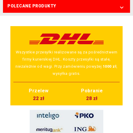
POLECANE PRODUKTY

Wszystkie przesyłki realizowane są za pośrednictwem
firmy kurierskiej DHL. Koszty przesyłki są stałe,
niezależnie od wagi. Przy zamówieniu powyżej
1000 zł
,
wysyłka gratis.
Przelew
Pobranie
22 zł
28 zł