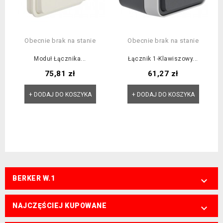
Obecnie brak na stanie
Obecnie brak na stanie
Moduł Łącznika...
Łącznik 1-Klawiszowy...
Cena
Cena
75,81 zł
61,27 zł
+ DODAJ DO KOSZYKA
+ DODAJ DO KOSZYKA
BERKER W.1

NAJCZĘŚCIEJ KUPOWANE
