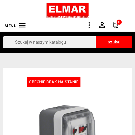
0


MENU
Szukaj
OBECNIE BRAK NA STANIE