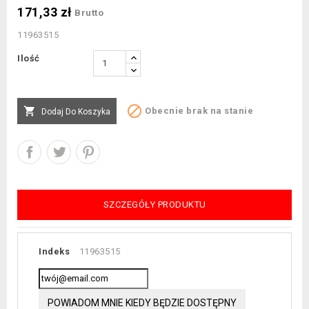
171,33 zł
Brutto
11963515
Ilość


Obecnie brak na stanie
Dodaj Do Koszyka
SZCZEGÓŁY PRODUKTU
Indeks
11963515
POWIADOM MNIE KIEDY BĘDZIE DOSTĘPNY