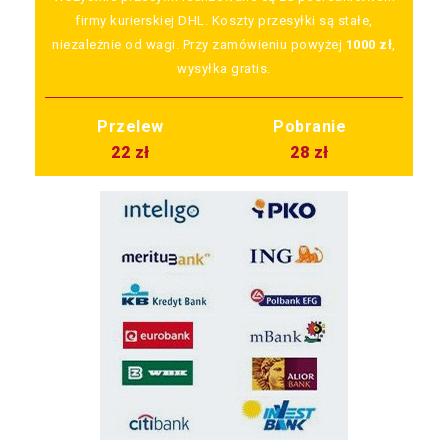
firmy kurierskiej DHL. Koszty przesyłki są stałe,
niezależnie od wagi. Przy zamówieniu powyżej
1000 zł
,
wysyłka gratis.
Przelew
Pobranie
22 zł
28 zł