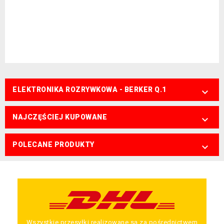
ELEKTRONIKA ROZRYWKOWA - BERKER Q.1

NAJCZĘŚCIEJ KUPOWANE

POLECANE PRODUKTY

Wszystkie przesyłki realizowane są za pośrednictwem