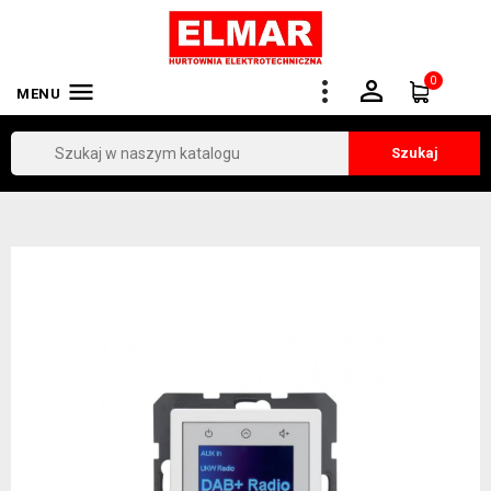
0


MENU
Szukaj