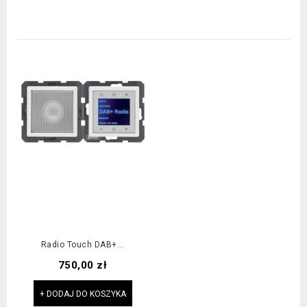
Radio Touch DAB+...
Cena
750,00 zł
+ DODAJ DO KOSZYKA