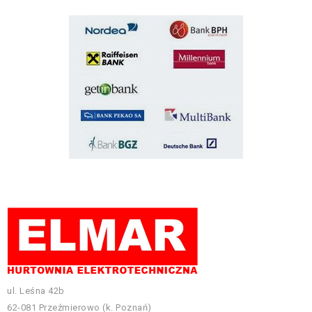
ul. Leśna 42b
62-081 Przeźmierowo (k. Poznań)