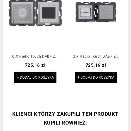
Q.x Radio Touch DAB+ Z...
Q.x Radio Touch DAB+ Z...
Cena
Cena
725,16 zł
725,16 zł
+ DODAJ DO KOSZYKA
+ DODAJ DO KOSZYKA
KLIENCI KTÓRZY ZAKUPILI TEN PRODUKT
KUPILI RÓWNIEŻ: