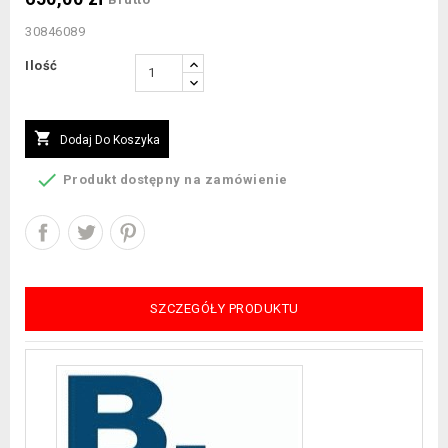
30846089
Ilość

Dodaj Do Koszyka

Produkt dostępny na zamówienie
SZCZEGÓŁY PRODUKTU