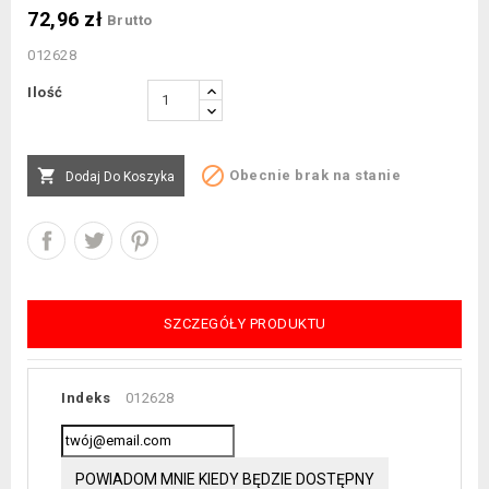
72,96 zł
Brutto
012628
Ilość


Obecnie brak na stanie
Dodaj Do Koszyka
SZCZEGÓŁY PRODUKTU
Indeks
012628
POWIADOM MNIE KIEDY BĘDZIE DOSTĘPNY