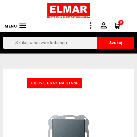
0


MENU
Szukaj
OBECNIE BRAK NA STANIE