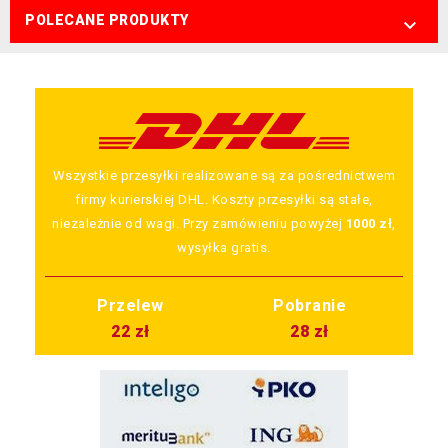
POLECANE PRODUKTY

Wszystkie przesyłki realizowane są za pośrednictwem
firmy kurierskiej DHL. Koszty przesyłki są stałe,
niezależnie od wagi. Przy zamówieniu powyżej
1000 zł
,
wysyłka gratis.
Przelew
Pobranie
22 zł
28 zł