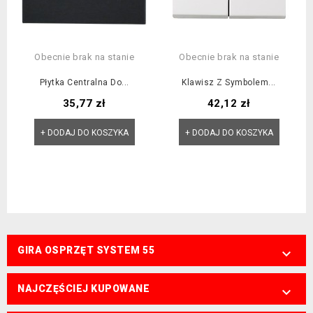
Obecnie brak na stanie
Obecnie brak na stanie
Płytka Centralna Do...
Klawisz Z Symbolem...
Cena
Cena
35,77 zł
42,12 zł
+ DODAJ DO KOSZYKA
+ DODAJ DO KOSZYKA
GIRA OSPRZĘT SYSTEM 55

NAJCZĘŚCIEJ KUPOWANE
