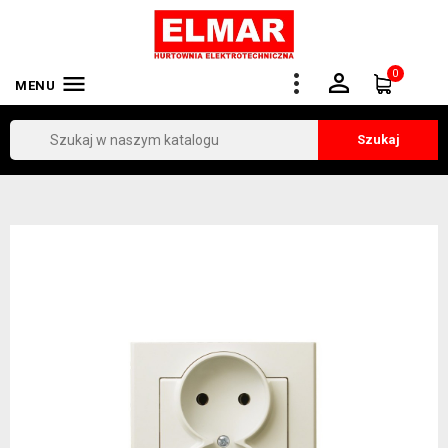
0


MENU
Szukaj