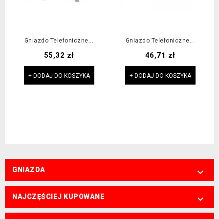
Gniazdo Telefoniczne...
Gniazdo Telefoniczne...
Cena
Cena
55,32 zł
46,71 zł
+ DODAJ DO KOSZYKA
+ DODAJ DO KOSZYKA
GNIAZDA

NAJCZĘŚCIEJ KUPOWANE
