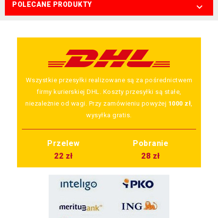
POLECANE PRODUKTY

Wszystkie przesyłki realizowane są za pośrednictwem
firmy kurierskiej DHL. Koszty przesyłki są stałe,
niezależnie od wagi. Przy zamówieniu powyżej
1000 zł
,
wysyłka gratis.
Przelew
Pobranie
22 zł
28 zł