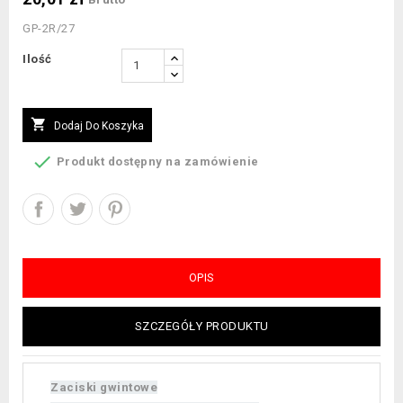
GP-2R/27
Ilość

Dodaj Do Koszyka

Produkt dostępny na zamówienie
OPIS
SZCZEGÓŁY PRODUKTU
Zaciski gwintowe