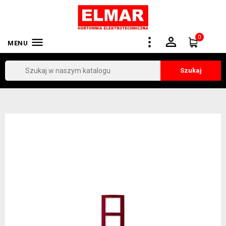
0


MENU
Szukaj