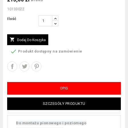
10133022
Ilość

Dodaj Do Koszyka

Produkt dostępny na zamówienie
OPIS
SZCZEGÓŁY PRODUKTU
Do montażu pionowego i poziomego