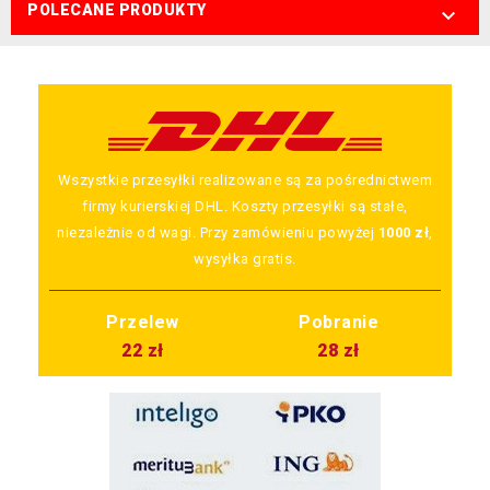
POLECANE PRODUKTY

Wszystkie przesyłki realizowane są za pośrednictwem
firmy kurierskiej DHL. Koszty przesyłki są stałe,
niezależnie od wagi. Przy zamówieniu powyżej
1000 zł
,
wysyłka gratis.
Przelew
Pobranie
22 zł
28 zł