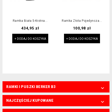
Ramka Biała 5-Krotna...
Ramka Złota Pojedyncza...
Cena
Cena
434,95 zł
100,98 zł
+ DODAJ DO KOSZYKA
+ DODAJ DO KOSZYKA
RAMKI I PUSZKI BERKER B3

NAJCZĘŚCIEJ KUPOWANE
