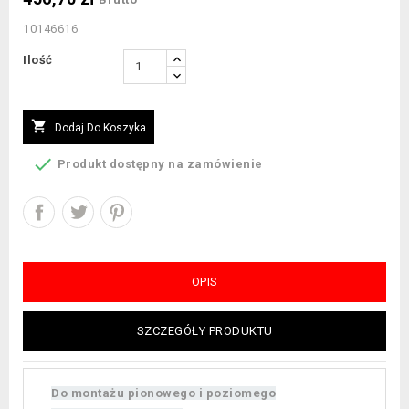
10146616
Ilość

Dodaj Do Koszyka

Produkt dostępny na zamówienie
OPIS
SZCZEGÓŁY PRODUKTU
Do montażu pionowego i poziomego