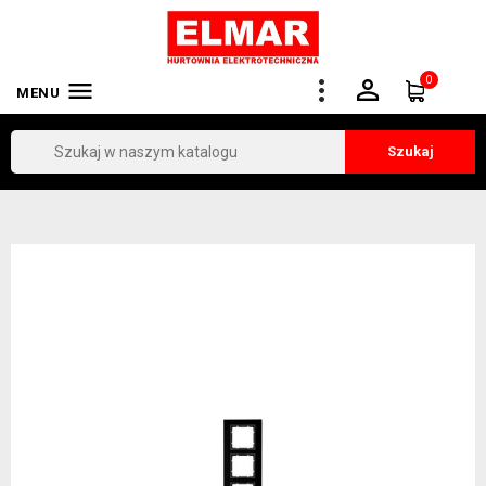
0


MENU
Szukaj