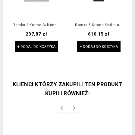
Ramka 2-Krotna Szklana...
Ramka 5-Krotna Szklana...
Cena
Cena
207,87 zł
610,15 zł
+ DODAJ DO KOSZYKA
+ DODAJ DO KOSZYKA
KLIENCI KTÓRZY ZAKUPILI TEN PRODUKT
KUPILI RÓWNIEŻ: