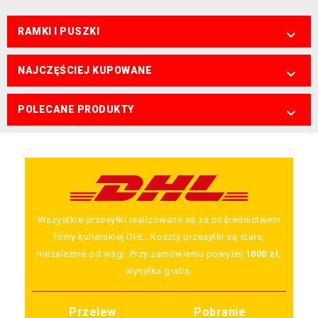
RAMKI I PUSZKI

NAJCZĘŚCIEJ KUPOWANE

POLECANE PRODUKTY

Wszystkie przesyłki realizowane są za pośrednictwem
firmy kurierskiej DHL. Koszty przesyłki są stałe,
niezależnie od wagi. Przy zamówieniu powyżej
1000 zł
,
wysyłka gratis.
Przelew
Pobranie