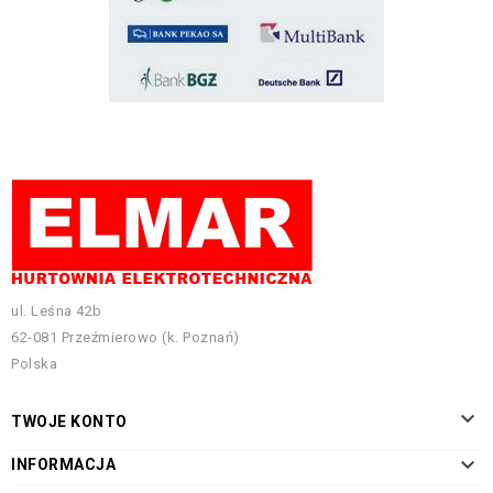
ul. Leśna 42b
62-081 Przeźmierowo (k. Poznań)
Polska

TWOJE KONTO

INFORMACJA