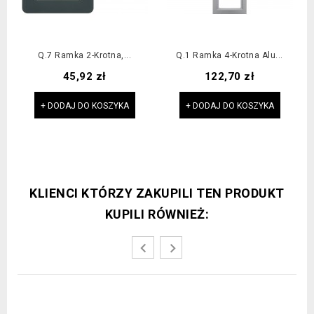
Q.7 Ramka 2-Krotna,...
Q.1 Ramka 4-Krotna Alu...
Cena
Cena
45,92 zł
122,70 zł
+ DODAJ DO KOSZYKA
+ DODAJ DO KOSZYKA
KLIENCI KTÓRZY ZAKUPILI TEN PRODUKT
KUPILI RÓWNIEŻ: