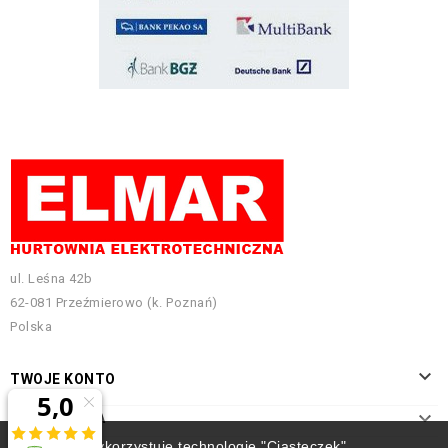
ul. Leśna 42b
62-081 Przeźmierowo (k. Poznań)
Polska

TWOJE KONTO

INFORMACJA
Ten sklep wykorzystuje technologię "Ciasteczek",