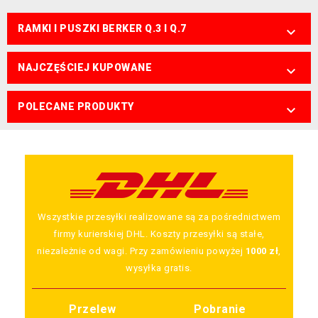
RAMKI I PUSZKI BERKER Q.3 I Q.7

NAJCZĘŚCIEJ KUPOWANE

POLECANE PRODUKTY

Wszystkie przesyłki realizowane są za pośrednictwem
firmy kurierskiej DHL. Koszty przesyłki są stałe,
niezależnie od wagi. Przy zamówieniu powyżej
1000 zł
,
wysyłka gratis.
Przelew
Pobranie