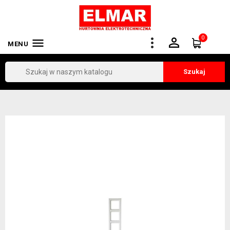
0


MENU
Szukaj