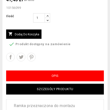
10156099
Ilość

Dodaj Do Koszyka

Produkt dostępny na zamówienie
OPIS
SZCZEGÓŁY PRODUKTU
Ramka przeznaczona do montażu