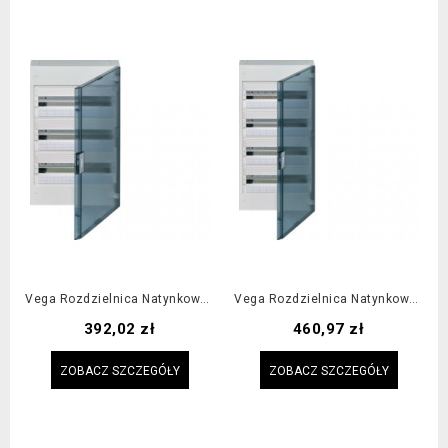
Vega Rozdzielnica Natynkowa 3x18M IP40, Drzwi Transparentne
Vega Rozdzielnica Natynkowa 4x18M IP40, Drzwi Transparentne
Cena
Cena
392,02 zł
460,97 zł
ZOBACZ SZCZEGÓŁY
ZOBACZ SZCZEGÓŁY