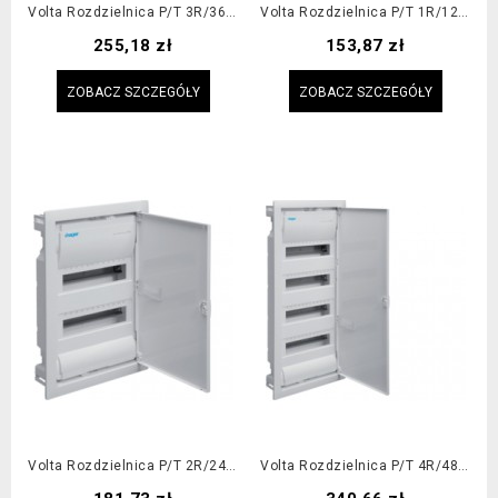
Volta Rozdzielnica P/t 3R/36M II Kl IP30
Volta Rozdzielnica P/t 1R/12M II Kl IP30
Cena
Cena
255,18 zł
153,87 zł
ZOBACZ SZCZEGÓŁY
ZOBACZ SZCZEGÓŁY
Volta Rozdzielnica P/t 2R/24M II Kl IP30
Volta Rozdzielnica P/t 4R/48M II Kl IP30
Cena
Cena