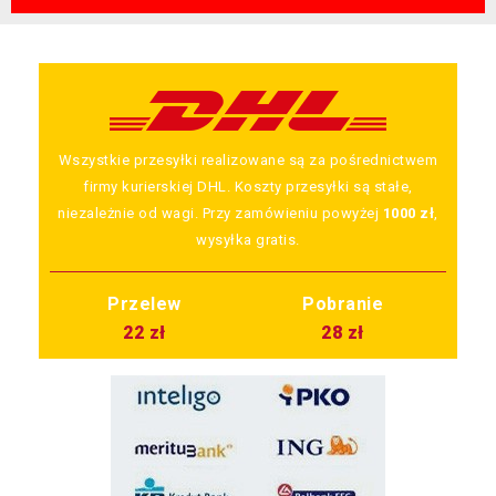
Wszystkie przesyłki realizowane są za pośrednictwem
firmy kurierskiej DHL. Koszty przesyłki są stałe,
niezależnie od wagi. Przy zamówieniu powyżej
1000 zł
,
wysyłka gratis.
Przelew
Pobranie
22 zł
28 zł