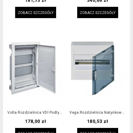
181,73 zł
340,66 zł
ZOBACZ SZCZEGÓŁY
ZOBACZ SZCZEGÓŁY
Volta Rozdzielnica VDI Podtynkowa 2R 2x Płyta Montażowa
Vega Rozdzielnica Natynkowa 1x18M IP40, Drzwi Transparentne
Cena
Cena
178,00 zł
180,53 zł