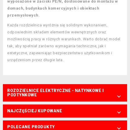
wyposażone w zaciski PE/N, dostosowane do montażu w
domach, budynkach komercyjnych i obiektach
przemysłowych.
Każda rozdzielnica wyróżnia się solidnym wykonaniem,
odpowiednim składem elementów wewnętrznych oraz
możliwością pracy w różnych warunkach. Warto dobrać model
tak, aby spełniał zarówno wymagania techniczne, jak i
estetyczne, zapewniając bezpieczeństwo użytkownikom i
urządzeniom przez długie lata.
ROZDZIELNICE ELEKTRYCZNE - NATYNKOWE I
PODTYNKOWE

NAJCZĘŚCIEJ KUPOWANE

POLECANE PRODUKTY
