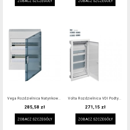
ZOBACZ SZCZEGÓŁY
ZOBACZ SZCZEGÓŁY
Vega Rozdzielnica Natynkowa 2x18M IP40, Drzwi Transparentne
Volta Rozdzielnica VDI Podtynkowa 3R 2x Płyta Montażowa, 1x Szyna TH
Cena
Cena
285,58 zł
271,15 zł
ZOBACZ SZCZEGÓŁY
ZOBACZ SZCZEGÓŁY