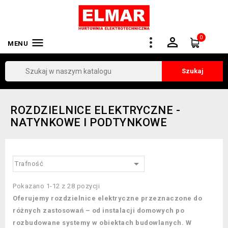
0


MENU
Szukaj
ROZDZIELNICE ELEKTRYCZNE -
NATYNKOWE I PODTYNKOWE

Trafność
Pokazano 1-12 z 28 pozycji
Oferujemy rozdzielnice elektryczne przeznaczone do
różnych zastosowań – od instalacji domowych po
rozbudowane systemy w obiektach budowlanych. W