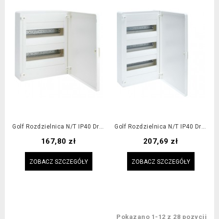
Golf Rozdzielnica N/t IP40 Drzwi Pełne 24M
Golf Rozdzielnica N/t IP40 Drzwi Pełne 36M
Cena
Cena
167,80 zł
207,69 zł
ZOBACZ SZCZEGÓŁY
ZOBACZ SZCZEGÓŁY
Pokazano 1-12 z 28 pozycji