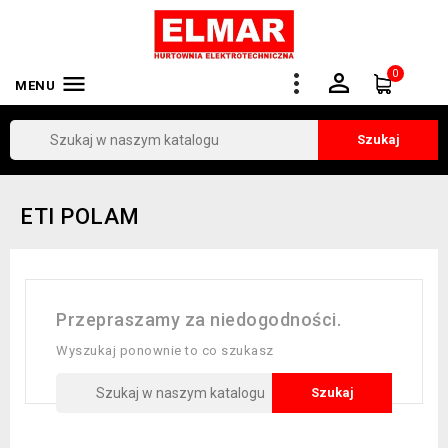
0


MENU
Szukaj
ETI POLAM
Przepraszamy za niedogodności.
Wyszukaj ponownie to co szukasz
Szukaj