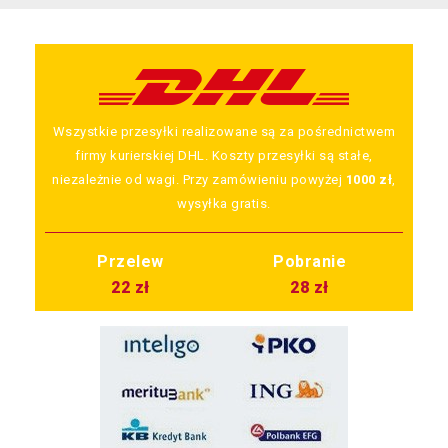
Wszystkie przesyłki realizowane są za pośrednictwem
firmy kurierskiej DHL. Koszty przesyłki są stałe,
niezależnie od wagi. Przy zamówieniu powyżej
1000 zł
,
wysyłka gratis.
Przelew
Pobranie
22 zł
28 zł