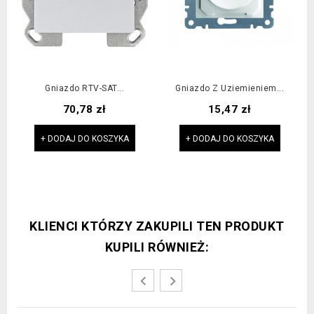
Gniazdo RTV-SAT...
Gniazdo Z Uziemieniem...
Cena
Cena
70,78 zł
15,47 zł
+ DODAJ DO KOSZYKA
+ DODAJ DO KOSZYKA
KLIENCI KTÓRZY ZAKUPILI TEN PRODUKT
KUPILI RÓWNIEŻ: