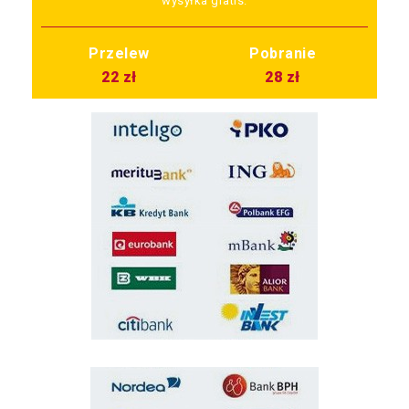
wysyłka gratis.
Przelew
Pobranie
22 zł
28 zł