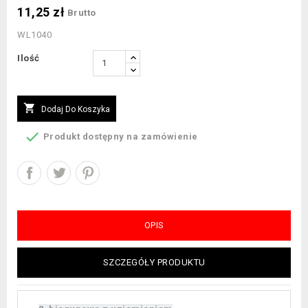
11,25 zł
Brutto
WL1040
Ilość

Dodaj Do Koszyka

Produkt dostępny na zamówienie
OPIS
SZCZEGÓŁY PRODUKTU