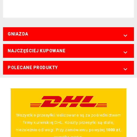
GNIAZDA

NAJCZĘŚCIEJ KUPOWANE

POLECANE PRODUKTY

Wszystkie przesyłki realizowane są za pośrednictwem
firmy kurierskiej DHL. Koszty przesyłki są stałe,
niezależnie od wagi. Przy zamówieniu powyżej
1000 zł
,