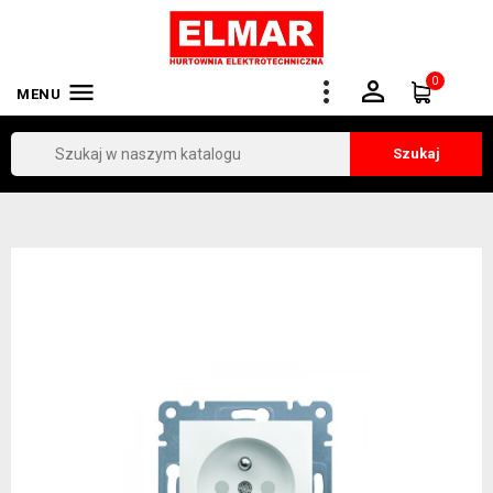
0


MENU
Szukaj