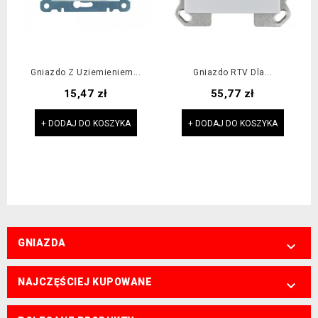
Gniazdo Z Uziemieniem...
Gniazdo RTV Dla...
Cena
Cena
15,47 zł
55,77 zł
+ DODAJ DO KOSZYKA
+ DODAJ DO KOSZYKA
GNIAZDA

NAJCZĘŚCIEJ KUPOWANE
