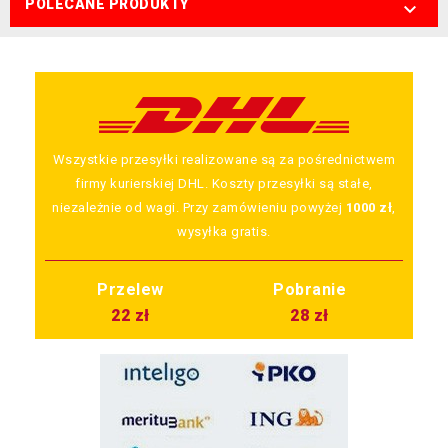
POLECANE PRODUKTY

Wszystkie przesyłki realizowane są za pośrednictwem
firmy kurierskiej DHL. Koszty przesyłki są stałe,
niezależnie od wagi. Przy zamówieniu powyżej
1000 zł
,
wysyłka gratis.
Przelew
Pobranie
22 zł
28 zł