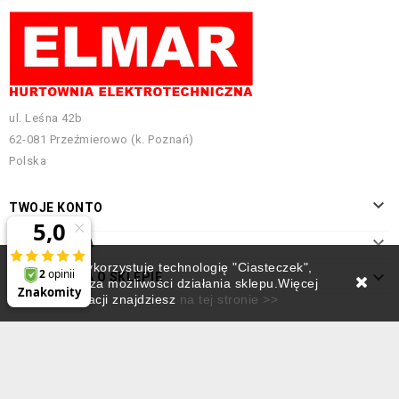
ul. Leśna 42b
62-081 Przeźmierowo (k. Poznań)
Polska

TWOJE KONTO

INFORMACJA
Ten sklep wykorzystuje technologię "Ciasteczek",

INFORMACJA O SKLEPIE
która rozszerza możliwości działania sklepu.Więcej
informacji znajdziesz
na tej stronie >>
Projekt i pozycjonowanie:
Empressia.pl
© 2026 - Elmar