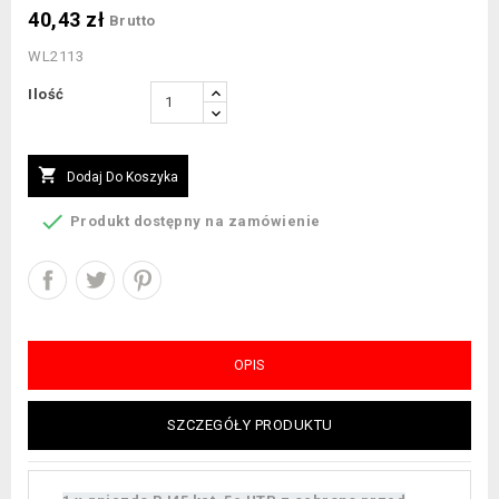
40,43 zł
Brutto
WL2113
Ilość

Dodaj Do Koszyka

Produkt dostępny na zamówienie
OPIS
SZCZEGÓŁY PRODUKTU