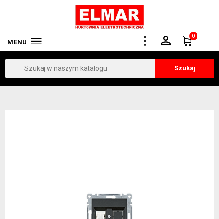
0


MENU
Szukaj