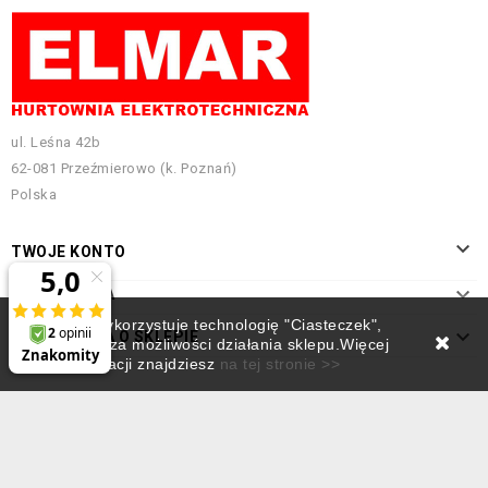
ul. Leśna 42b
62-081 Przeźmierowo (k. Poznań)
Polska

TWOJE KONTO

INFORMACJA
Ten sklep wykorzystuje technologię "Ciasteczek",

INFORMACJA O SKLEPIE
która rozszerza możliwości działania sklepu.Więcej
informacji znajdziesz
na tej stronie >>
Projekt i pozycjonowanie:
Empressia.pl
© 2026 - Elmar