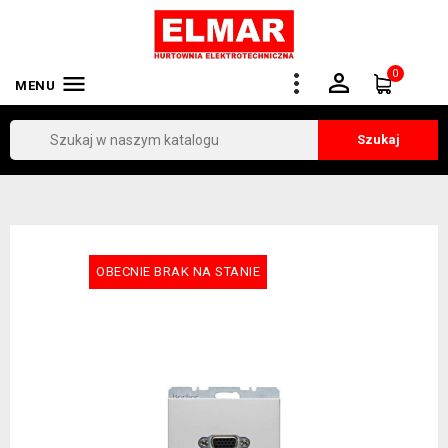
0


MENU
Szukaj
OBECNIE BRAK NA STANIE