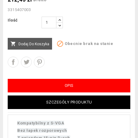
3315407003
Ilość


Obecnie brak na stanie
Dodaj Do Koszyka
OPIS
SZCZEGÓŁY PRODUKTU
Kompatybilny z S-VGA
Bez łapek rozporowych
Z gniazdem 15-pin D-sub