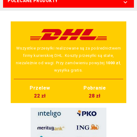
POLECANE PRODUKTY

Wszystkie przesyłki realizowane są za pośrednictwem
firmy kurierskiej DHL. Koszty przesyłki są stałe,
niezależnie od wagi. Przy zamówieniu powyżej
1000 zł
,
wysyłka gratis.
Przelew
Pobranie
22 zł
28 zł