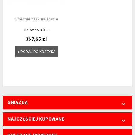
Obecnie brak na stanie
Gniazdo 3 X...
Cena
367,65 zł
+ DODAJ DO KOSZYKA
GNIAZDA

NAJCZĘŚCIEJ KUPOWANE
