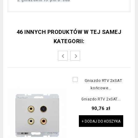
46 INNYCH PRODUKTÓW W TEJ SAMEJ
KATEGORII:
Gniazdo RTV 2xSAT...
Cena
90,76 zł
+ DODAJ DO KOSZYKA