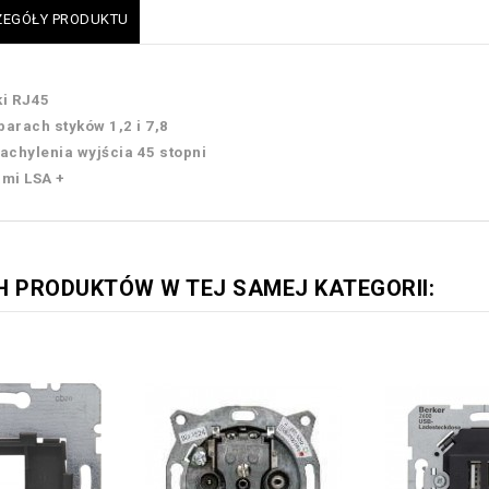
ZEGÓŁY PRODUKTU
ki RJ45
 parach styków 1,2 i 7,8
achylenia wyjścia 45 stopni
ami LSA +
H PRODUKTÓW W TEJ SAMEJ KATEGORII: