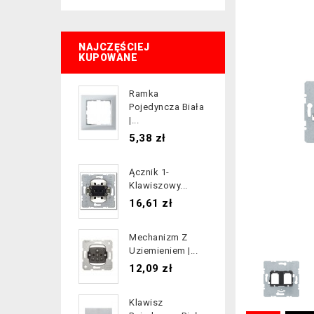
NAJCZĘŚCIEJ
KUPOWANE
Ramka
Pojedyncza Biała
|...
Cena
5,38 zł
Ącznik 1-
Klawiszowy...
Cena
16,61 zł
Mechanizm Z
Uziemieniem |...
Cena
12,09 zł
Klawisz