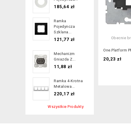
Cena
185,64 zł
Ramka
Pojedyncza
Szklana...
Obecnie br
Cena
121,77 zł
One.platform Pł
Mechanizm
Cena
20,23 zł
Gniazda Z...
Cena
11,88 zł
Ramka 4-Krotna
Metalowa...
Cena
220,17 zł
Wszystkie Produkty