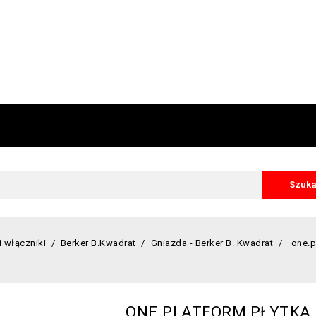
Szuka
i włączniki
Berker B.Kwadrat
Gniazda - Berker B. Kwadrat
one.p
ONE.PLATFORM PŁYTKA