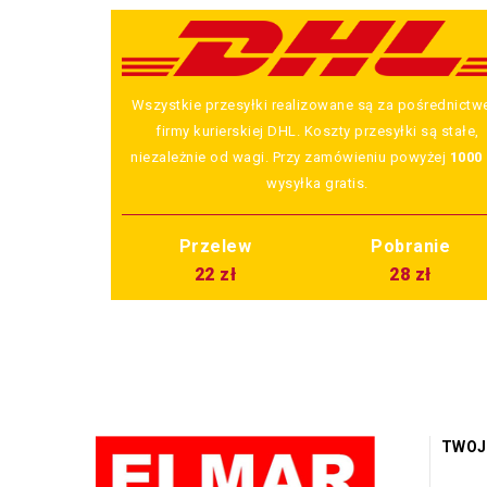
Wszystkie przesyłki realizowane są za pośrednict
firmy kurierskiej DHL. Koszty przesyłki są stałe,
niezależnie od wagi. Przy zamówieniu powyżej
1000 
wysyłka gratis.
Przelew
Pobranie
22 zł
28 zł
TWOJ