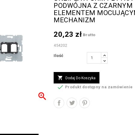
PODWÓJNA Z CZARNYM
ELEMENTEM MOCUJĄCY
MECHANIZM
20,23 zł
Brutto
454202
Ilość

Dodaj Do Koszyka

Produkt dostępny na zamówienie
