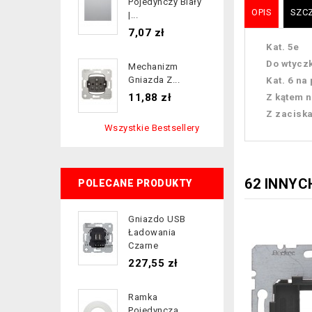
Pojedynczy Biały
OPIS
SZC
|...
Cena
7,07 zł
Kat. 5e
Do wtycz
Mechanizm
Gniazda Z...
Kat. 6 na
Cena
11,88 zł
Z kątem n
Z zacisk
Wszystkie Bestsellery
62 INNYC
POLECANE PRODUKTY
Gniazdo USB
Ładowania
Czarne
Cena
227,55 zł
Ramka
Pojedyncza...