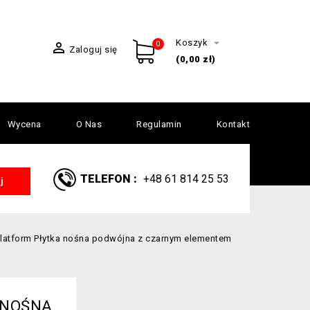

Koszyk

0
Zaloguj się
(0,00 zł)
Wycena
O Nas
Regulamin
Kontakt
TELEFON :
+48 61 814 25 53
j
latform Płytka nośna podwójna z czarnym elementem
 NOŚNA