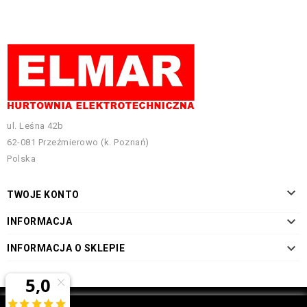
ul. Leśna 42b
62-081 Przeźmierowo (k. Poznań)
Polska

TWOJE KONTO

INFORMACJA

INFORMACJA O SKLEPIE