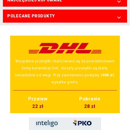
NAJCZĘŚCIEJ KUPOWANE

POLECANE PRODUKTY

Wszystkie przesyłki realizowane są za pośrednictwem
firmy kurierskiej DHL. Koszty przesyłki są stałe,
niezależnie od wagi. Przy zamówieniu powyżej
1000 zł
,
wysyłka gratis.
Przelew
Pobranie
22 zł
28 zł