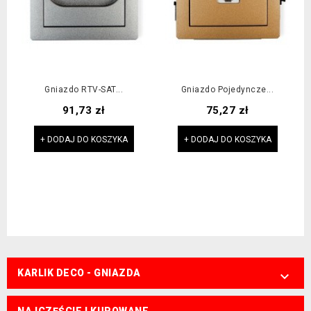
Gniazdo RTV-SAT...
Gniazdo Pojedyncze...
Cena
Cena
91,73 zł
75,27 zł
+ DODAJ DO KOSZYKA
+ DODAJ DO KOSZYKA
KARLIK DECO - GNIAZDA
