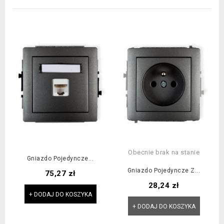
Obecnie brak na stanie
Gniazdo Pojedyncze...
Gniazdo Pojedyncze Z...
Cena
75,27 zł
Cena
28,24 zł
+ DODAJ DO KOSZYKA
+ DODAJ DO KOSZYKA