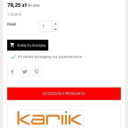
78,25 zł
Brutto
11DGFK
Ilość

Dodaj Do Koszyka

Produkt dostępny na zamówienie
SZCZEGÓŁY PRODUKTU