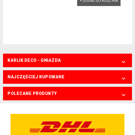
+ DODAJ DO KOSZYKA
KARLIK DECO - GNIAZDA

NAJCZĘŚCIEJ KUPOWANE

POLECANE PRODUKTY
