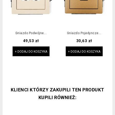
Gniazdo Podwójne...
Gniazdo Pojedyncze...
Cena
Cena
49,53 zł
30,63 zł
+ DODAJ DO KOSZYKA
+ DODAJ DO KOSZYKA
KLIENCI KTÓRZY ZAKUPILI TEN PRODUKT
KUPILI RÓWNIEŻ: