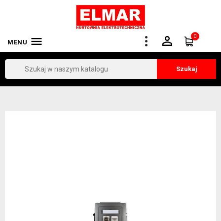
0


MENU
Szukaj