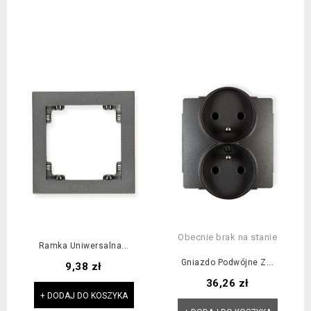
Obecnie brak na stanie
Ramka Uniwersalna...
Gniazdo Podwójne Z...
Cena
9,38 zł
Cena
36,26 zł
+ DODAJ DO KOSZYKA