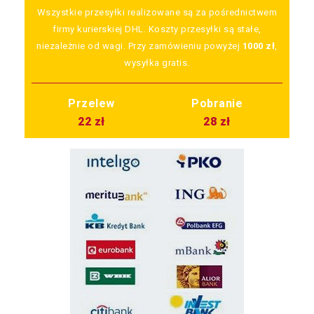
Wszystkie przesyłki realizowane są za pośrednictwem
firmy kurierskiej DHL. Koszty przesyłki są stałe,
niezależnie od wagi. Przy zamówieniu powyżej
1000 zł
,
wysyłka gratis.
Przelew
Pobranie
22 zł
28 zł