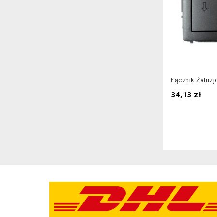
Łącznik Żaluzjo
Cena
34,13 zł