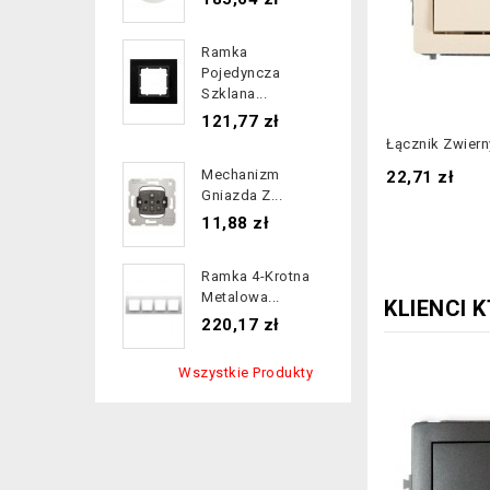
Ramka
Pojedyncza
Szklana...
Cena
121,77 zł
Łącznik Zwierny
Cena
Mechanizm
22,71 zł
Gniazda Z...
Cena
11,88 zł
Ramka 4-Krotna
Metalowa...
KLIENCI 
Cena
220,17 zł
Wszystkie Produkty