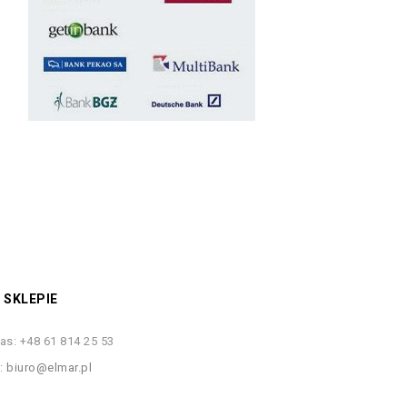
 SKLEPIE
as:
+48 61 814 25 53
s:
biuro@elmar.pl