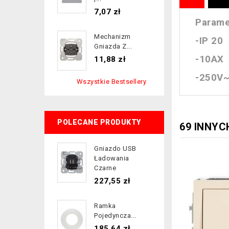
Cena
7,07 zł
Parame
Mechanizm
-IP 20
Gniazda Z...
-10AX
Cena
11,88 zł
-250V
Wszystkie Bestsellery
POLECANE PRODUKTY
69 INNYC
Gniazdo USB
Ładowania
Czarne
Cena
227,55 zł
Ramka
Pojedyncza...
Cena
185,64 zł