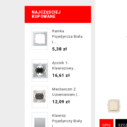
NAJCZĘŚCIEJ
KUPOWANE
Ramka
Pojedyncza Biała
|...
Cena
5,38 zł
Ącznik 1-
Klawiszowy...
Cena
16,61 zł
Mechanizm Z
Uziemieniem |...
Cena
12,09 zł
Klawisz
Pojedynczy Biały
OPIS
SZC
|...