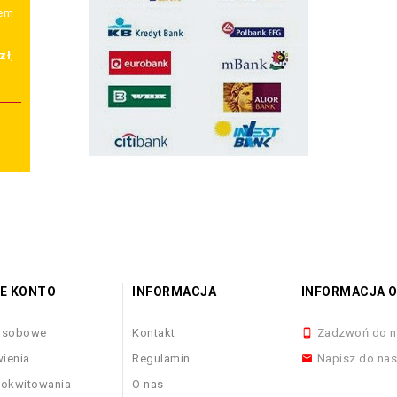
wem
zł
,
E KONTO
INFORMACJA
INFORMACJA O
osobowe
Kontakt
Zadzwoń do n

ienia
Regulamin
Napisz do na

okwitowania -
O nas