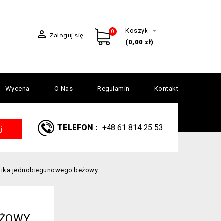

Koszyk

0
Zaloguj się
(0,00 zł)
Wycena
O Nas
Regulamin
Kontakt
TELEFON :
+48 61 814 25 53
j
nika jednobiegunowego beżowy
EŻOWY