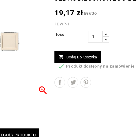
19,17 zł
Brutto
1DWP-1
Ilość

Dodaj Do Koszyka

Produkt dostępny na zamówienie

ZEGÓŁY PRODUKTU