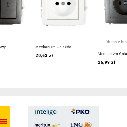
Obecnie bra
wy...
Mechanizm Gniazda...
Mechanizm Gniaz
Cena
20,63 zł
Cena
26,99 zł