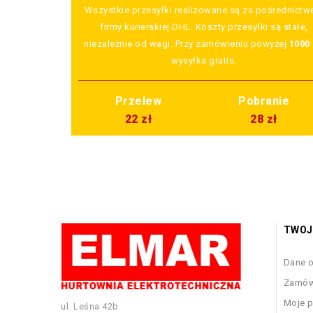
Wszystkie przesyłki realizowane są za pośrednict
firmy kurierskiej DHL. Koszty przesyłki są stałe,
niezależnie od wagi. Przy zamówieniu powyżej
1000 
wysyłka gratis.
Przelew
Pobranie
22 zł
28 zł
TWOJ
Dane 
Zamów
Moje p
ul. Leśna 42b