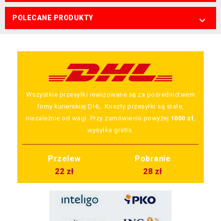
POLECANE PRODUKTY

Wszystkie przesyłki realizowane są za pośrednictwem
firmy kurierskiej DHL. Koszty przesyłki są stałe,
niezależnie od wagi. Przy zamówieniu powyżej
1000 zł
,
wysyłka gratis.
Przelew
Pobranie
22 zł
28 zł