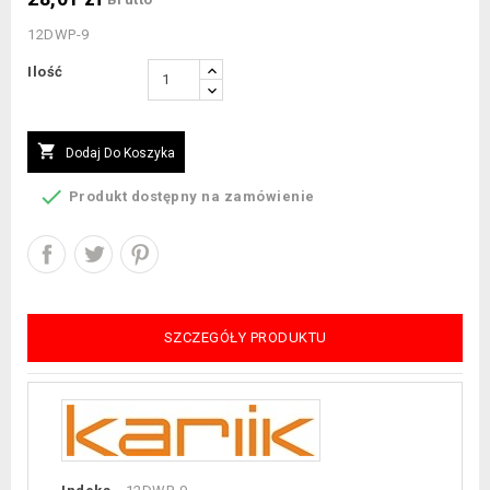
12DWP-9
Ilość

Dodaj Do Koszyka

Produkt dostępny na zamówienie
SZCZEGÓŁY PRODUKTU