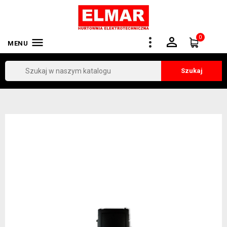
0


MENU
Szukaj