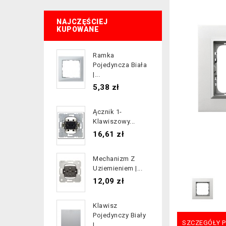
NAJCZĘŚCIEJ
KUPOWANE
Ramka
Pojedyncza Biała
|...
Cena
5,38 zł
Ącznik 1-
Klawiszowy...
Cena
16,61 zł
Mechanizm Z
Uziemieniem |...
Cena
12,09 zł
Klawisz
Pojedynczy Biały
SZCZEGÓŁY 
|...