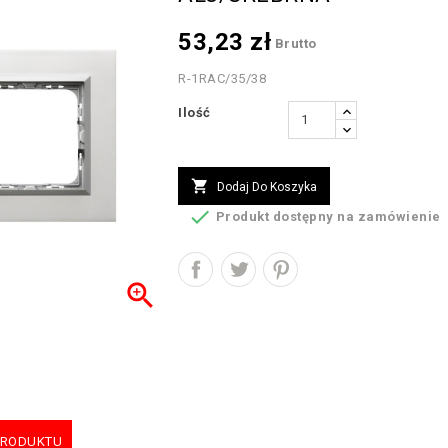
53,23 zł
Brutto
R-1RAC/35/38
Ilość

Dodaj Do Koszyka

Produkt dostępny na zamówienie

PRODUKTU