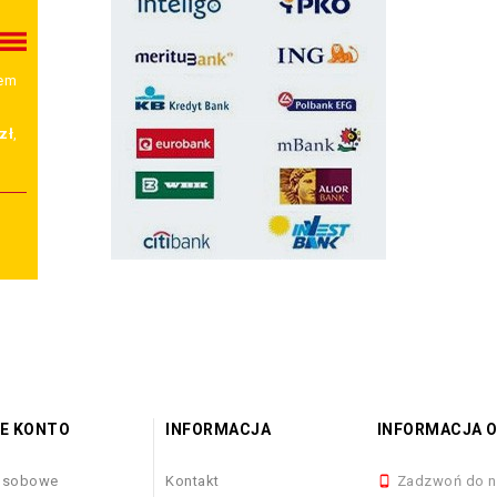
wem
zł
,
E KONTO
INFORMACJA
INFORMACJA O
osobowe
Kontakt
Zadzwoń do n
