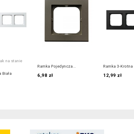
ak na stanie
Ramka Pojedyncza...
Ramka 3-Krotna C
 Biała
Cena
Cena
6,98 zł
12,99 zł