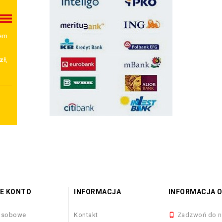
wem
zł
,
E KONTO
INFORMACJA
INFORMACJA O
osobowe
Kontakt
Zadzwoń do n
