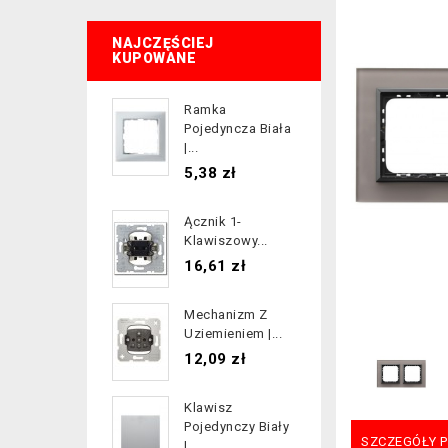
NAJCZĘŚCIEJ
KUPOWANE
Ramka
Pojedyncza Biała
|...
Cena
5,38 zł
Ącznik 1-
Klawiszowy...
Cena
16,61 zł
Mechanizm Z
Uziemieniem |...
Cena
12,09 zł
Klawisz
Pojedynczy Biały
SZCZEGÓŁY 
|...