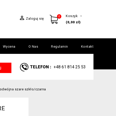

Koszyk

0
Zaloguj się
(0,00 zł)
Wycena
O Nas
Regulamin
Kontakt
TELEFON :
+48 61 814 25 53
j
odwójna szare szkło/czarna
RE