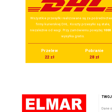
Wszystkie przesyłki realizowane są za pośrednict
firmy kurierskiej DHL. Koszty przesyłki są stałe,
niezależnie od wagi. Przy zamówieniu powyżej
1000 
wysyłka gratis.
Przelew
Pobranie
22 zł
28 zł
TWOJ
Dane 