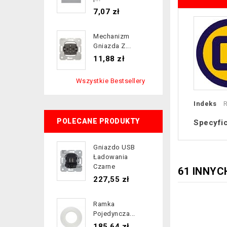
Cena
7,07 zł
Mechanizm
Gniazda Z...
Cena
11,88 zł
Wszystkie Bestsellery
Indeks
R
POLECANE PRODUKTY
Specyfi
Gniazdo USB
Ładowania
Czarne
61 INNYC
Cena
227,55 zł
Ramka
Pojedyncza...
Cena
185,64 zł