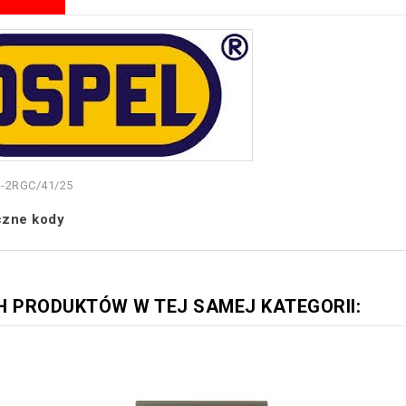
-2RGC/41/25
czne kody
H PRODUKTÓW W TEJ SAMEJ KATEGORII: