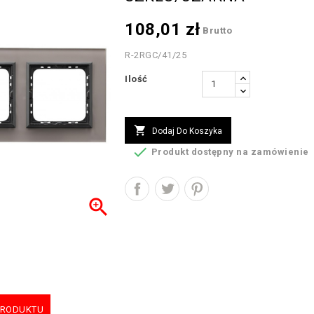
108,01 zł
Brutto
R-2RGC/41/25
Ilość

Dodaj Do Koszyka

Produkt dostępny na zamówienie

PRODUKTU