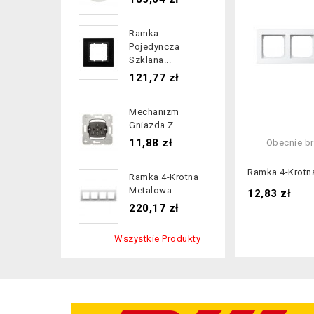
Ramka
Pojedyncza
Szklana...
Cena
121,77 zł
Mechanizm
Gniazda Z...
Cena
11,88 zł
Obecnie br
Ramka 4-Krotna
Ramka 4-Krotna
Metalowa...
Cena
12,83 zł
Cena
220,17 zł
Wszystkie Produkty