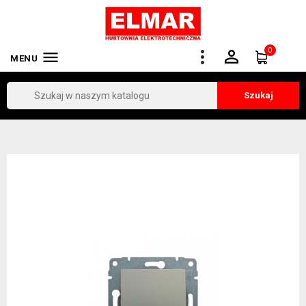
0


MENU
Szukaj