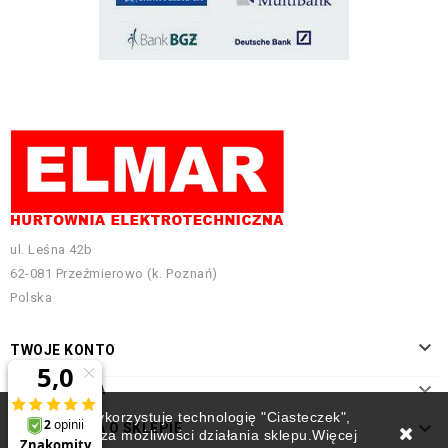
ul. Leśna 42b
62-081 Przeźmierowo (k. Poznań)
Polska

TWOJE KONTO

INFORMACJA
Ten sklep wykorzystuje technologię "Ciasteczek",

INFORMACJA O SKLEPIE
która rozszerza możliwości działania sklepu.Więcej