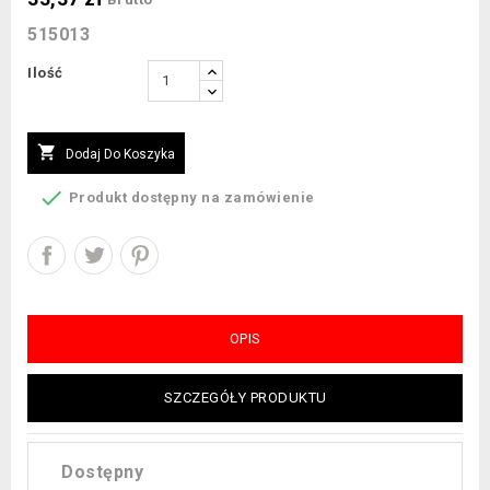
515013
Ilość

Dodaj Do Koszyka

Produkt dostępny na zamówienie
OPIS
SZCZEGÓŁY PRODUKTU
Dostępny