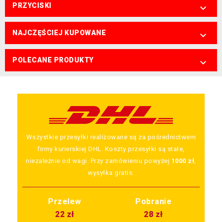
PRZYCISKI

NAJCZĘŚCIEJ KUPOWANE

POLECANE PRODUKTY

Wszystkie przesyłki realizowane są za pośrednictwem
firmy kurierskiej DHL. Koszty przesyłki są stałe,
niezależnie od wagi. Przy zamówieniu powyżej
1000 zł
,
wysyłka gratis.
Przelew
Pobranie
22 zł
28 zł