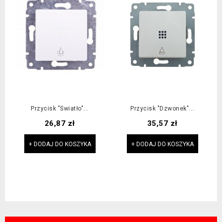
Przycisk "światło"...
Przycisk "dzwonek"...
Cena
Cena
26,87 zł
35,57 zł
+ DODAJ DO KOSZYKA
+ DODAJ DO KOSZYKA