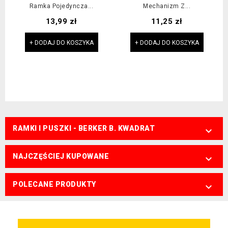
Ramka Pojedyncza...
Mechanizm Z...
Cena
Cena
13,99 zł
11,25 zł
+ DODAJ DO KOSZYKA
+ DODAJ DO KOSZYKA
RAMKI I PUSZKI - BERKER B. KWADRAT

NAJCZĘŚCIEJ KUPOWANE

POLECANE PRODUKTY
