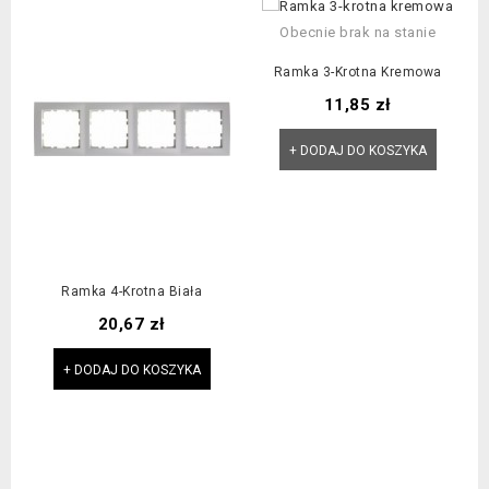
Obecnie brak na stanie
Ramka 3-Krotna Kremowa
Cena
11,85 zł
+ DODAJ DO KOSZYKA
Ramka 4-Krotna Biała
Cena
20,67 zł
+ DODAJ DO KOSZYKA