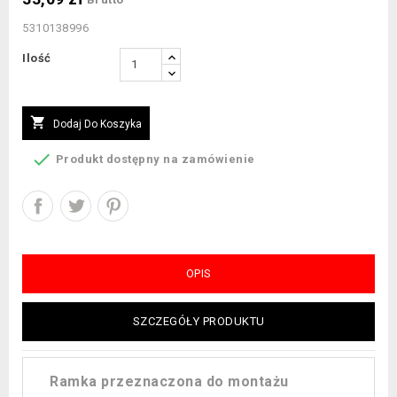
5310138996
Ilość

Dodaj Do Koszyka

Produkt dostępny na zamówienie
OPIS
SZCZEGÓŁY PRODUKTU
Ramka przeznaczona do montażu