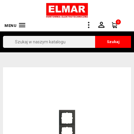
0


MENU
Szukaj