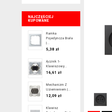
NAJCZĘŚCIEJ
KUPOWANE
Ramka
Pojedyncza Biała
|...
Cena
5,38 zł
Ącznik 1-
Klawiszowy...
Cena
16,61 zł
Mechanizm Z
Uziemieniem |...
Cena
12,09 zł
Klawisz