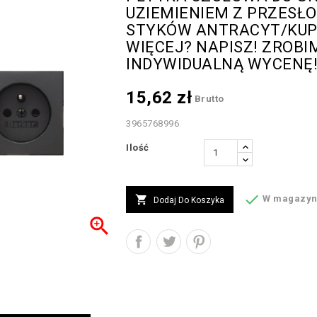
UZIEMIENIEM Z PRZESŁ
STYKÓW ANTRACYT/KUP
WIĘCEJ? NAPISZ! ZROBI
INDYWIDUALNĄ WYCENĘ
15,62 zł
Brutto
3965768996
Ilość


W magazyn
Dodaj Do Koszyka
