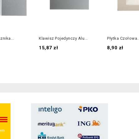
znika...
Klawisz Pojedynczy Alu...
Płytka Czołowa..
Cena
Cena
15,87 zł
8,90 zł
wem