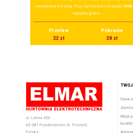
niezależnie od wagi. Przy zamówieniu powyżej
1000 
wysyłka gratis.
Przelew
Pobranie
22 zł
28 zł
TWOJ
Dane 
Zamów
Moje p
ul. Leśna 42b
korekt
62-081 Przeźmierowo (k. Poznań)
Polska
Adres