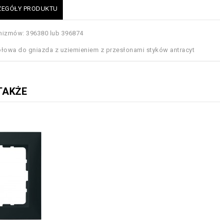
ZEGÓŁY PRODUKTU
izmów: 396380 lub 396874
ołowa do gniazda z uziemieniem z przesłonami styków antracyt
TAKŻE