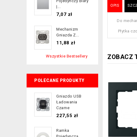
Pojedynczy Biały
OPIS
SZC
|...
Cena
7,07 zł
Do mechan
Mechanizm
Płytka cz
Gniazda Z...
Cena
11,88 zł
ZOBACZ 
Wszystkie Bestsellery
POLECANE PRODUKTY
Gniazdo USB
Ładowania
Czarne
Cena
227,55 zł
Ramka
Pojedyncza...