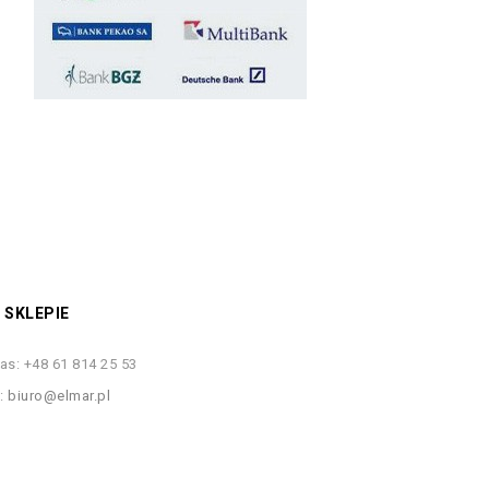
 SKLEPIE
as:
+48 61 814 25 53
s:
biuro@elmar.pl