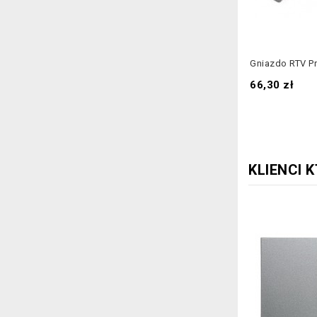
Gniazdo RTV Pr
Cena
66,30 zł
KLIENCI 