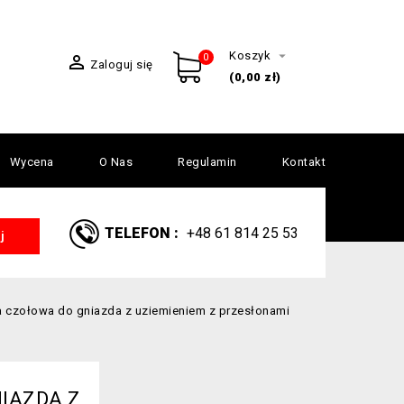

Koszyk

0
Zaloguj się
(0,00 zł)
Wycena
O Nas
Regulamin
Kontakt
TELEFON :
+48 61 814 25 53
j
a czołowa do gniazda z uziemieniem z przesłonami
IAZDA Z