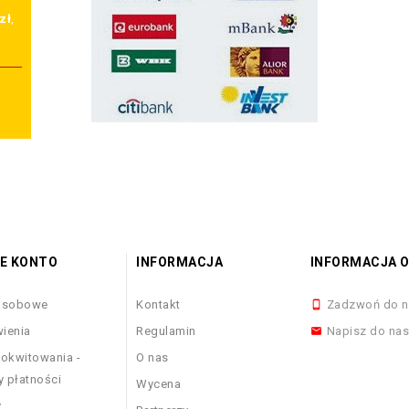
zł
,
E KONTO
INFORMACJA
INFORMACJA O
osobowe
Kontakt
Zadzwoń do n

ienia
Regulamin
Napisz do na

okwitowania -
O nas
y płatności
Wycena
y