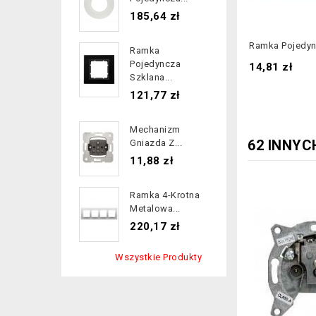
Cena
185,64 zł
Ramka Pojedync
Ramka
Pojedyncza
Cena
14,81 zł
Szklana...
Cena
121,77 zł
Mechanizm
62 INNYC
Gniazda Z...
Cena
11,88 zł
Ramka 4-Krotna
Metalowa...
Cena
220,17 zł
Wszystkie Produkty