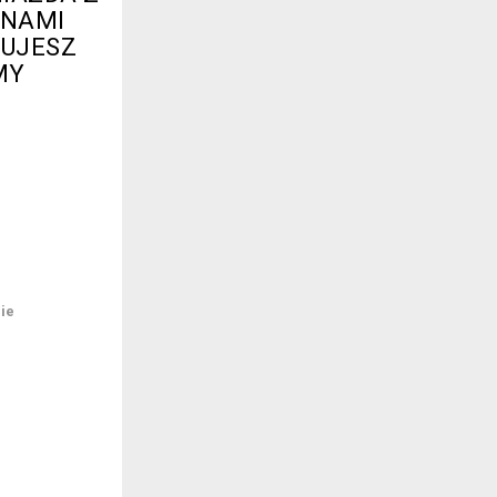
ONAMI
UJESZ
MY
!
ie