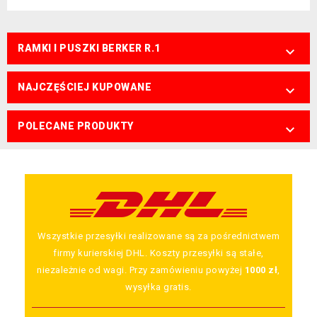
RAMKI I PUSZKI BERKER R.1

NAJCZĘŚCIEJ KUPOWANE

POLECANE PRODUKTY

Wszystkie przesyłki realizowane są za pośrednictwem
firmy kurierskiej DHL. Koszty przesyłki są stałe,
niezależnie od wagi. Przy zamówieniu powyżej
1000 zł
,
wysyłka gratis.