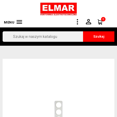
0


MENU
Szukaj