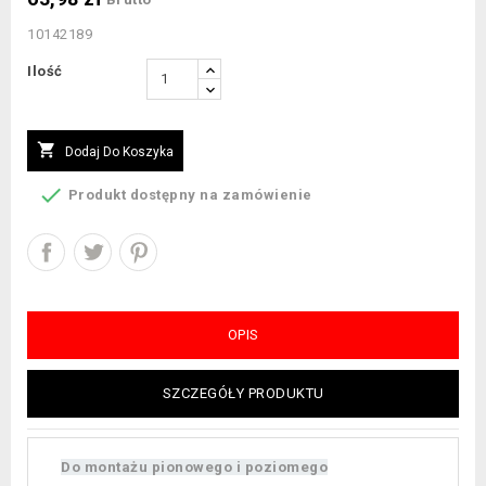
10142189
Ilość

Dodaj Do Koszyka

Produkt dostępny na zamówienie
OPIS
SZCZEGÓŁY PRODUKTU
Do montażu pionowego i poziomego