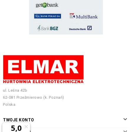
ul. Leśna 42b
62-081 Przeźmierowo (k. Poznań)
Polska

TWOJE KONTO

INFORMACJA