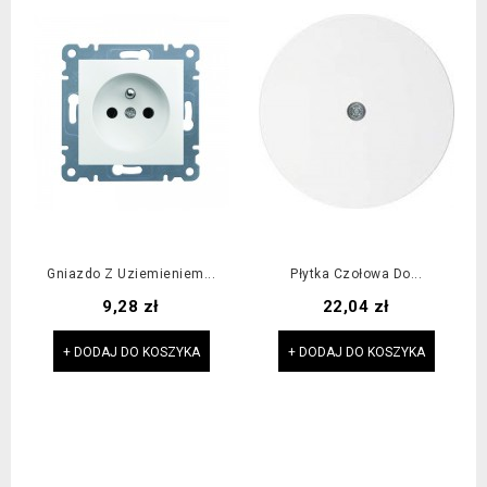
Gniazdo Z Uziemieniem...
Płytka Czołowa Do...
Cena
Cena
9,28 zł
22,04 zł
+ DODAJ DO KOSZYKA
+ DODAJ DO KOSZYKA