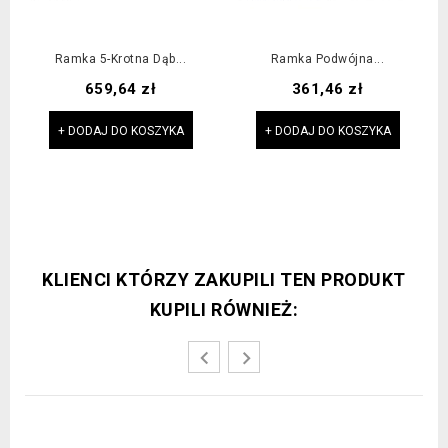
Ramka 5-Krotna Dąb...
Ramka Podwójna...
Cena
Cena
659,64 zł
361,46 zł
+ DODAJ DO KOSZYKA
+ DODAJ DO KOSZYKA
KLIENCI KTÓRZY ZAKUPILI TEN PRODUKT
KUPILI RÓWNIEŻ: