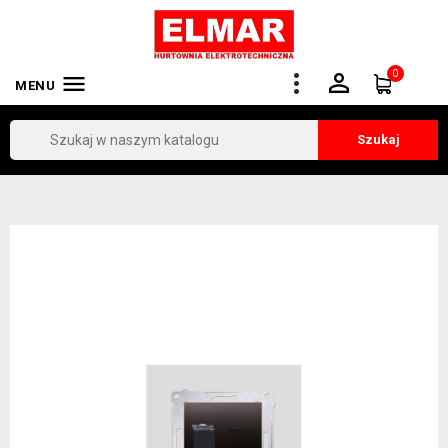
0


MENU
Szukaj