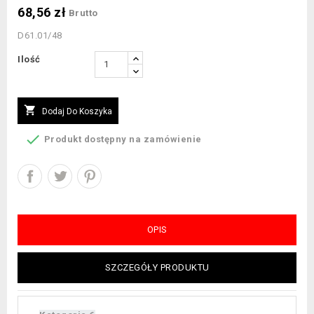
68,56 zł
Brutto
D61.01/48
Ilość

Dodaj Do Koszyka

Produkt dostępny na zamówienie
OPIS
SZCZEGÓŁY PRODUKTU