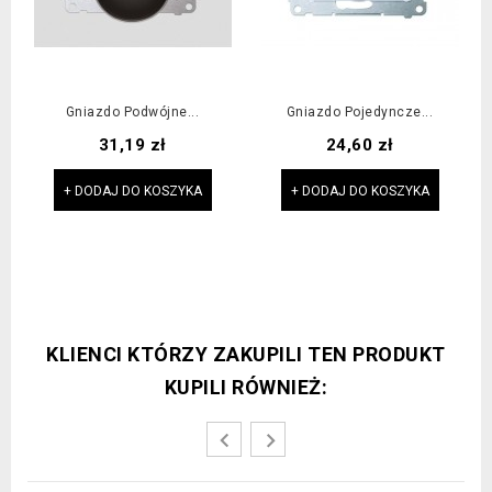
Gniazdo Podwójne...
Gniazdo Pojedyncze...
Cena
Cena
31,19 zł
24,60 zł
+ DODAJ DO KOSZYKA
+ DODAJ DO KOSZYKA
KLIENCI KTÓRZY ZAKUPILI TEN PRODUKT
KUPILI RÓWNIEŻ: