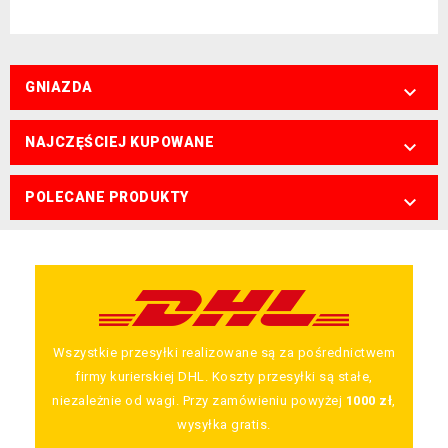
GNIAZDA

NAJCZĘŚCIEJ KUPOWANE

POLECANE PRODUKTY

Wszystkie przesyłki realizowane są za pośrednictwem
firmy kurierskiej DHL. Koszty przesyłki są stałe,
niezależnie od wagi. Przy zamówieniu powyżej
1000 zł
,
wysyłka gratis.