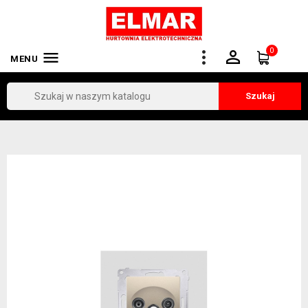
0


MENU
Szukaj