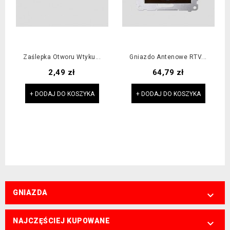
Zaślepka Otworu Wtyku...
Gniazdo Antenowe RTV...
Cena
Cena
2,49 zł
64,79 zł
+ DODAJ DO KOSZYKA
+ DODAJ DO KOSZYKA
GNIAZDA

NAJCZĘŚCIEJ KUPOWANE
