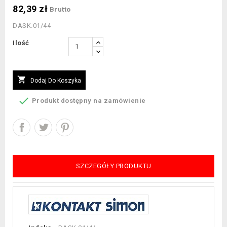
82,39 zł
Brutto
DASK.01/44
Ilość

Dodaj Do Koszyka

Produkt dostępny na zamówienie
SZCZEGÓŁY PRODUKTU