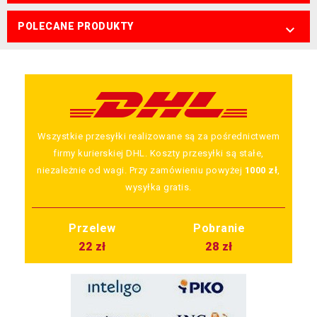
POLECANE PRODUKTY

Wszystkie przesyłki realizowane są za pośrednictwem
firmy kurierskiej DHL. Koszty przesyłki są stałe,
niezależnie od wagi. Przy zamówieniu powyżej
1000 zł
,
wysyłka gratis.
Przelew
Pobranie
22 zł
28 zł