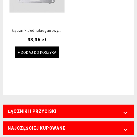
Łącznik Jednobiegunowy...
Cena
38,36 zł
+ DODAJ DO KOSZYKA
ŁĄCZNIKI I PRZYCISKI

NAJCZĘŚCIEJ KUPOWANE
