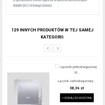
HDMI (V 1.3 Deep Color)
129 INNYCH PRODUKTÓW W TEJ SAMEJ
KATEGORII:
Łącznik Jednobiegunowy...
Cena
38,36 zł
+ DODAJ DO KOSZYKA