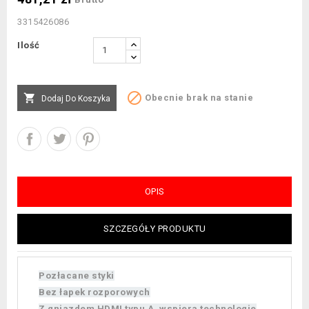
3315426086
Ilość


Obecnie brak na stanie
Dodaj Do Koszyka
OPIS
SZCZEGÓŁY PRODUKTU
Pozłacane styki
Bez łapek rozporowych
Z gniazdem HDMI typu A, wspiera technologie