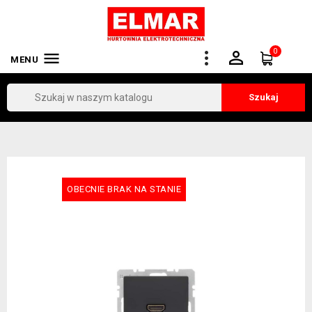
0


MENU
Szukaj
OBECNIE BRAK NA STANIE