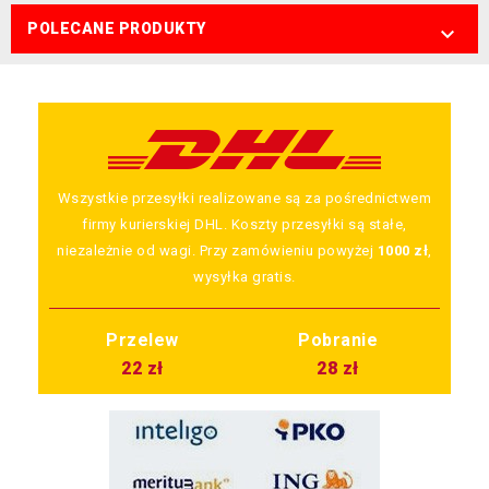
POLECANE PRODUKTY

Wszystkie przesyłki realizowane są za pośrednictwem
firmy kurierskiej DHL. Koszty przesyłki są stałe,
niezależnie od wagi. Przy zamówieniu powyżej
1000 zł
,
wysyłka gratis.
Przelew
Pobranie
22 zł
28 zł