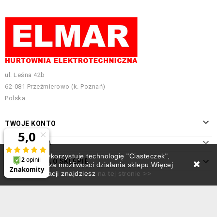
ul. Leśna 42b
62-081 Przeźmierowo (k. Poznań)
Polska

TWOJE KONTO

INFORMACJA
Ten sklep wykorzystuje technologię "Ciasteczek",

INFORMACJA O SKLEPIE
która rozszerza możliwości działania sklepu.Więcej
informacji znajdziesz
na tej stronie >>
Projekt i pozycjonowanie:
Empressia.pl