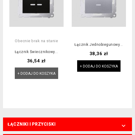
Obecnie brak na stanie
Łącznik Jednobiegunowy...
Łącznik Świecznikowy...
Cena
38,36 zł
Cena
36,54 zł
+ DODAJ DO KOSZYKA
+ DODAJ DO KOSZYKA
ŁĄCZNIKI I PRZYCISKI
