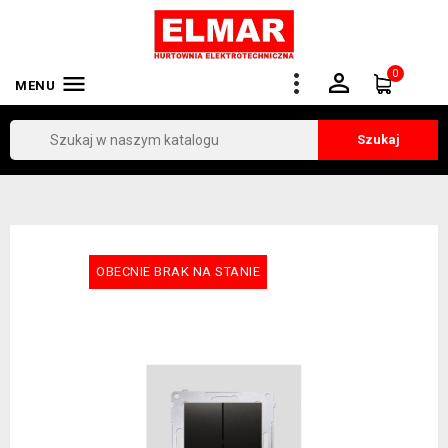
0


MENU
Szukaj
OBECNIE BRAK NA STANIE