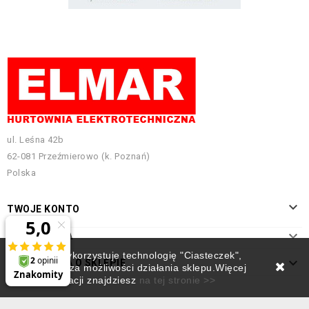
ul. Leśna 42b
62-081 Przeźmierowo (k. Poznań)
Polska

TWOJE KONTO

INFORMACJA
Ten sklep wykorzystuje technologię "Ciasteczek",

INFORMACJA O SKLEPIE
która rozszerza możliwości działania sklepu.Więcej
informacji znajdziesz
na tej stronie >>