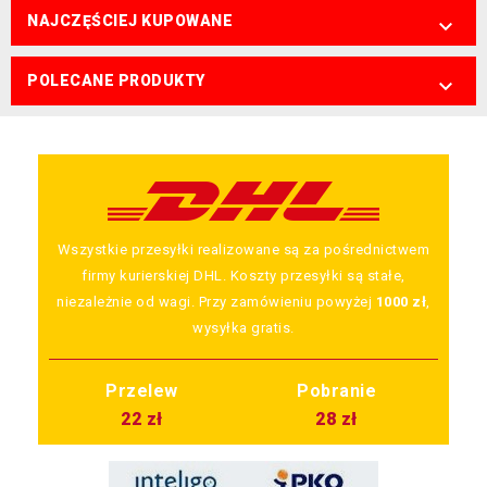
NAJCZĘŚCIEJ KUPOWANE

POLECANE PRODUKTY

Wszystkie przesyłki realizowane są za pośrednictwem
firmy kurierskiej DHL. Koszty przesyłki są stałe,
niezależnie od wagi. Przy zamówieniu powyżej
1000 zł
,
wysyłka gratis.
Przelew
Pobranie
22 zł
28 zł