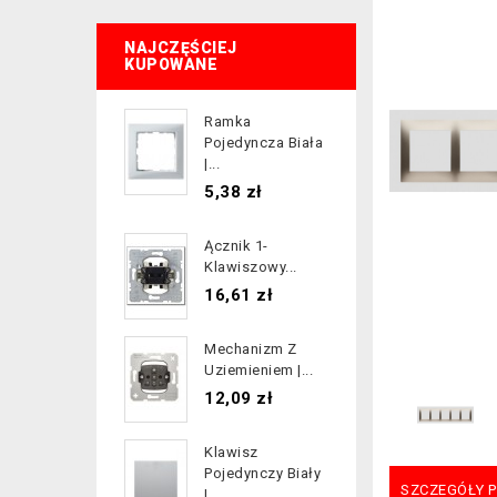
NAJCZĘŚCIEJ
KUPOWANE
Ramka
Pojedyncza Biała
|...
Cena
5,38 zł
Ącznik 1-
Klawiszowy...
Cena
16,61 zł
Mechanizm Z
Uziemieniem |...
Cena
12,09 zł
Klawisz
Pojedynczy Biały
SZCZEGÓŁY 
|...