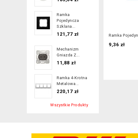
Ramka
Pojedyncza
Szklana...
Cena
121,77 zł
Ramka Pojedync
Cena
9,36 zł
Mechanizm
Gniazda Z...
Cena
11,88 zł
Ramka 4-Krotna
Metalowa...
Cena
220,17 zł
Wszystkie Produkty