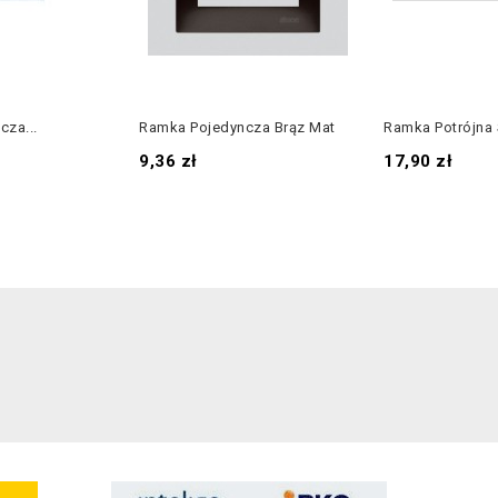
za...
Ramka Pojedyncza Brąz Mat
Ramka Potrójna S
Cena
Cena
9,36 zł
17,90 zł