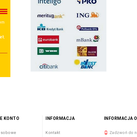
wem
zł
,
E KONTO
INFORMACJA
INFORMACJA O
osobowe
Kontakt
Zadzwoń do n
