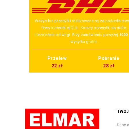
Wszystkie przesyłki realizowane są za pośrednict
firmy kurierskiej DHL. Koszty przesyłki są stałe,
niezależnie od wagi. Przy zamówieniu powyżej
1000 
wysyłka gratis.
Przelew
Pobranie
22 zł
28 zł
TWOJ
Dane 