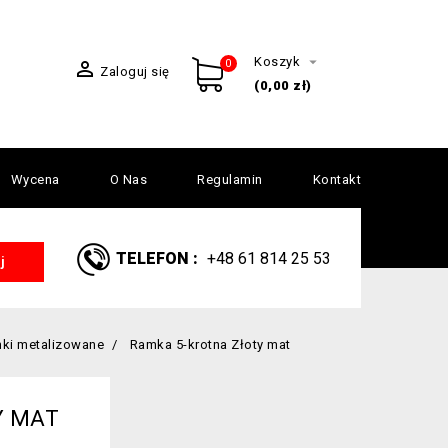

Koszyk

0
Zaloguj się
(0,00 zł)
Wycena
O Nas
Regulamin
Kontakt
TELEFON :
+48 61 814 25 53
j
ki metalizowane
Ramka 5-krotna Złoty mat
Y MAT