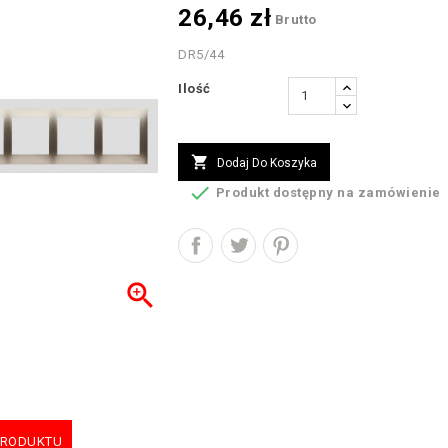
26,46 zł
Brutto
DR5/44
Ilość

Dodaj Do Koszyka

Produkt dostępny na zamówienie

PRODUKTU