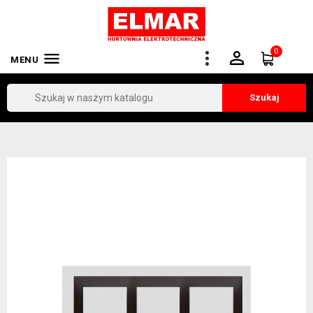
0


MENU
Szukaj