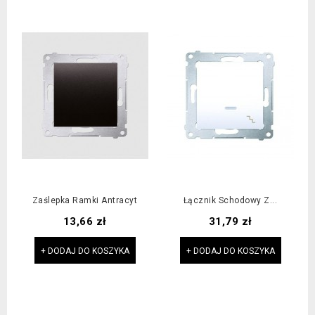
Zaślepka Ramki Antracyt
Łącznik Schodowy Z...
Cena
Cena
13,66 zł
31,79 zł
+ DODAJ DO KOSZYKA
+ DODAJ DO KOSZYKA