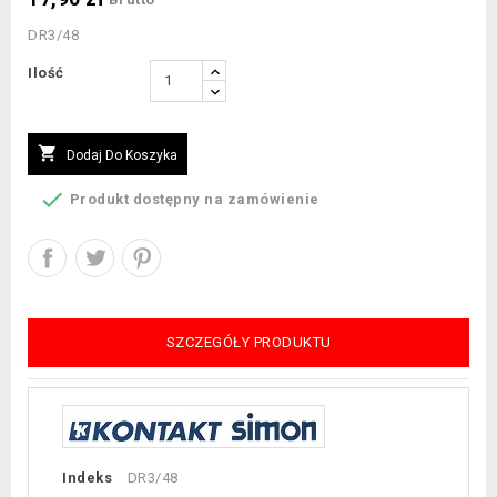
DR3/48
Ilość

Dodaj Do Koszyka

Produkt dostępny na zamówienie
SZCZEGÓŁY PRODUKTU
Indeks
DR3/48