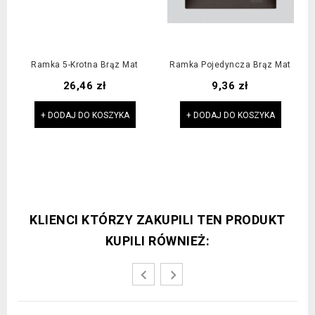
Ramka 5-Krotna Brąz Mat
Ramka Pojedyncza Brąz Mat
Cena
Cena
26,46 zł
9,36 zł
+ DODAJ DO KOSZYKA
+ DODAJ DO KOSZYKA
KLIENCI KTÓRZY ZAKUPILI TEN PRODUKT
KUPILI RÓWNIEŻ: