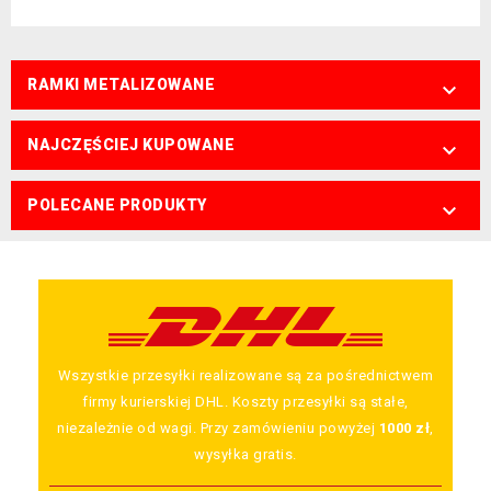
RAMKI METALIZOWANE

NAJCZĘŚCIEJ KUPOWANE

POLECANE PRODUKTY

Wszystkie przesyłki realizowane są za pośrednictwem
firmy kurierskiej DHL. Koszty przesyłki są stałe,
niezależnie od wagi. Przy zamówieniu powyżej
1000 zł
,
wysyłka gratis.