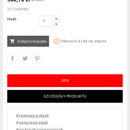
3315438982
Ilość


Obecnie brak na stanie
Dodaj Do Koszyka
OPIS
SZCZEGÓŁY PRODUKTU
Kremowy połysk
Pozłacane styki
Bez łapek rozporowych