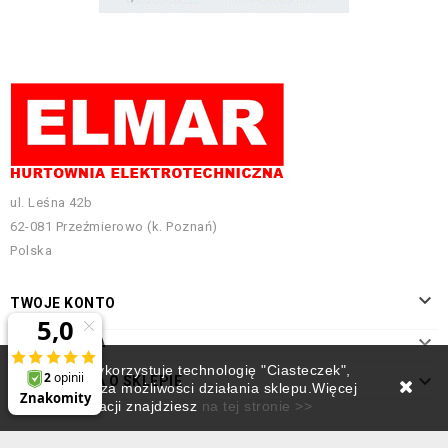
ul. Leśna 42b
62-081 Przeźmierowo (k. Poznań)
Polska

TWOJE KONTO

INFORMACJA
Ten sklep wykorzystuje technologię "Ciasteczek",

INFORMACJA O SKLEPIE
która rozszerza możliwości działania sklepu.Więcej
informacji znajdziesz
na tej stronie >>