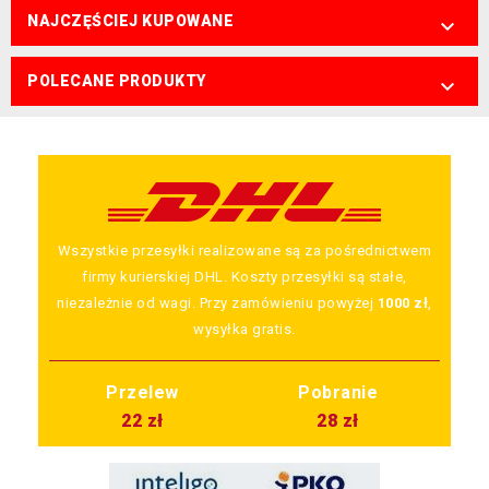
NAJCZĘŚCIEJ KUPOWANE

POLECANE PRODUKTY

Wszystkie przesyłki realizowane są za pośrednictwem
firmy kurierskiej DHL. Koszty przesyłki są stałe,
niezależnie od wagi. Przy zamówieniu powyżej
1000 zł
,
wysyłka gratis.
Przelew
Pobranie
22 zł
28 zł