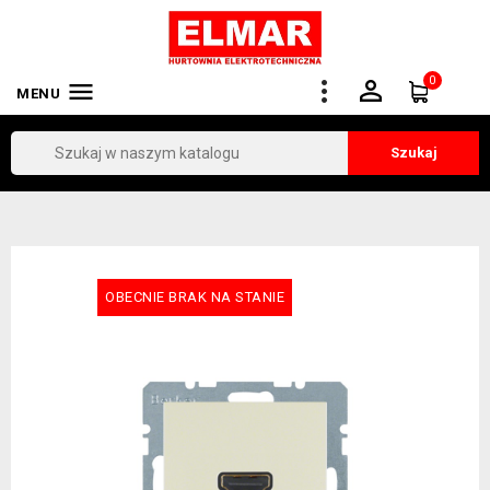
0


MENU
Szukaj
OBECNIE BRAK NA STANIE