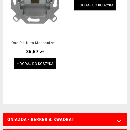
+ DODAJ DO KOSZYKA
One.platform Mechanizm...
Cena
86,57 zł
+ DODAJ DO KOSZYKA
GNIAZDA - BERKER B. KWADRAT
