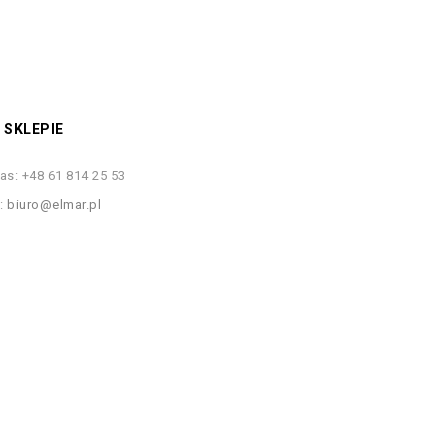
 SKLEPIE
as:
+48 61 814 25 53
s:
biuro@elmar.pl