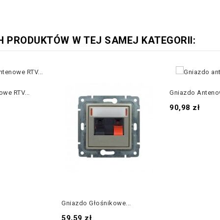
H PRODUKTÓW W TEJ SAMEJ KATEGORII:
we RTV...
Gniazdo Antenow
Cena
90,98 zł
Gniazdo Głośnikowe...
Cena
59,59 zł