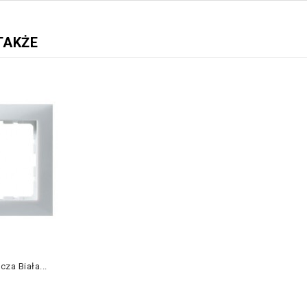
TAKŻE
za Biała...