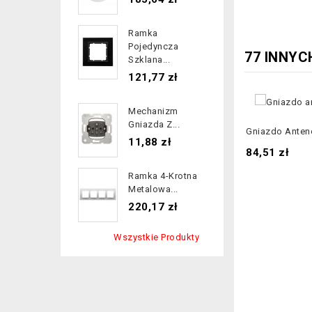
Ramka
Pojedyncza
77 INNYC
Szklana...
Cena
121,77 zł
Mechanizm
Gniazda Z...
Gniazdo Anteno
Cena
11,88 zł
Cena
84,51 zł
Ramka 4-Krotna
Metalowa...
Cena
220,17 zł
Wszystkie Produkty