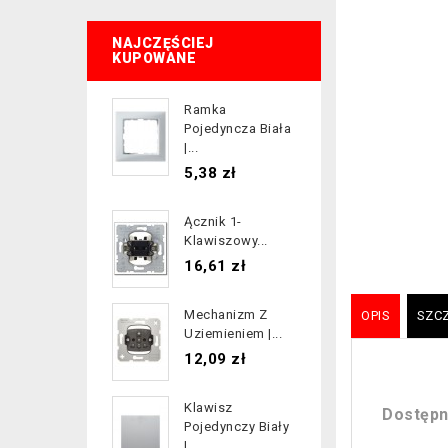
NAJCZĘŚCIEJ
KUPOWANE
Ramka
Pojedyncza Biała
|...
Cena
5,38 zł
Ącznik 1-
Klawiszowy...
Cena
16,61 zł
Mechanizm Z
OPIS
SZC
Uziemieniem |...
Cena
12,09 zł
Klawisz
Dostępn
Pojedynczy Biały
|...