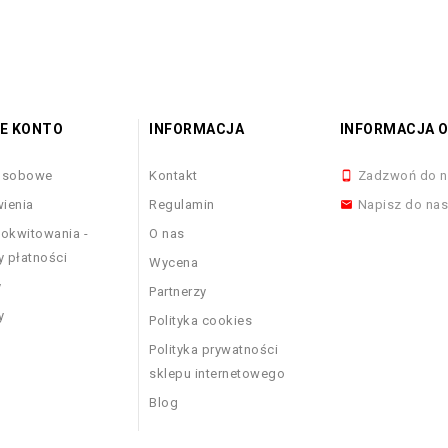
E KONTO
INFORMACJA
INFORMACJA O
osobowe
Kontakt
Zadzwoń do n

ienia
Regulamin
Napisz do na

okwitowania -
O nas
y płatności
Wycena
y
Partnerzy
y
Polityka cookies
Polityka prywatności
sklepu internetowego
Blog