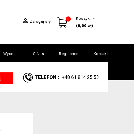

Koszyk

0
Zaloguj się
(0,00 zł)
Wycena
O Nas
Regulamin
Kontakt
TELEFON :
+48 61 814 25 53
j
T