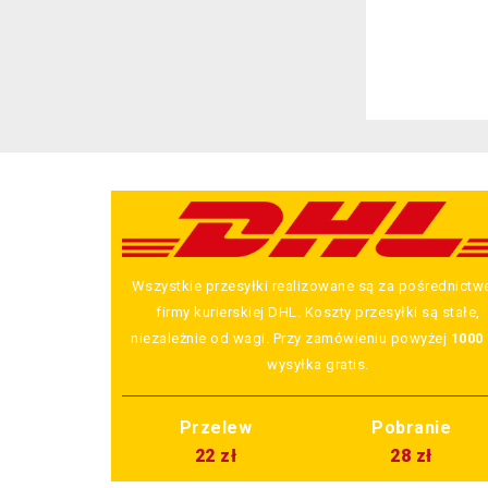
Wszystkie przesyłki realizowane są za pośrednict
firmy kurierskiej DHL. Koszty przesyłki są stałe,
niezależnie od wagi. Przy zamówieniu powyżej
1000 
wysyłka gratis.
Przelew
Pobranie
22 zł
28 zł