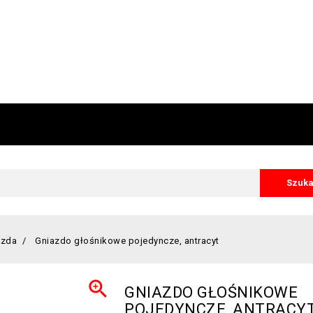
Szuka
azda
Gniazdo głośnikowe pojedyncze, antracyt

GNIAZDO GŁOŚNIKOWE
POJEDYNCZE, ANTRACY