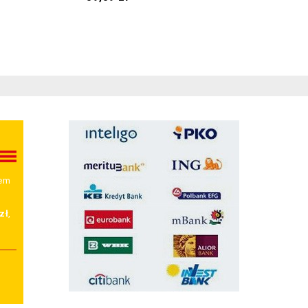
wem
zł
,