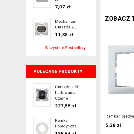
Cena
7,07 zł
ZOBACZ 
Mechanizm
Gniazda Z...
Cena
11,88 zł
Wszystkie Bestsellery
POLECANE PRODUKTY
Gniazdo USB
Ładowania
Czarne
Cena
227,55 zł
Ramka Pojedync
Ramka
Cena
5,38 zł
Pojedyncza...
Cena
185,64 zł