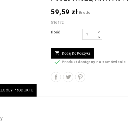
59,59 zł
Brutto
516172
Ilość

Dodaj Do Koszyka

Produkt dostępny na zamówienie
ZEGÓŁY PRODUKTU
y