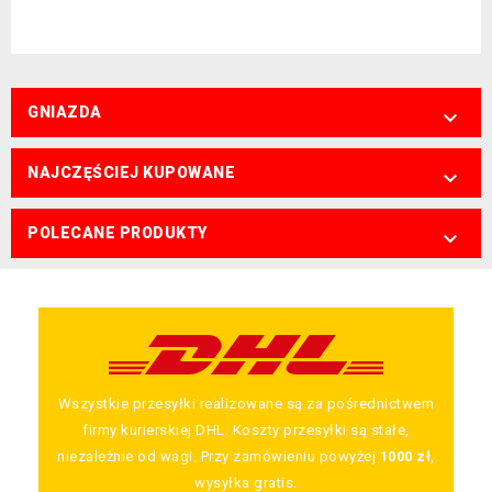
GNIAZDA

NAJCZĘŚCIEJ KUPOWANE

POLECANE PRODUKTY

Wszystkie przesyłki realizowane są za pośrednictwem
firmy kurierskiej DHL. Koszty przesyłki są stałe,
niezależnie od wagi. Przy zamówieniu powyżej
1000 zł
,
wysyłka gratis.