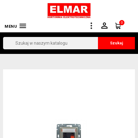
0


MENU
Szukaj