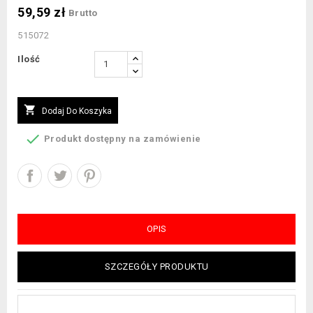
59,59 zł
Brutto
515072
Ilość

Dodaj Do Koszyka

Produkt dostępny na zamówienie
OPIS
SZCZEGÓŁY PRODUKTU