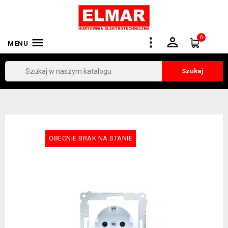
0


MENU
Szukaj
OBECNIE BRAK NA STANIE