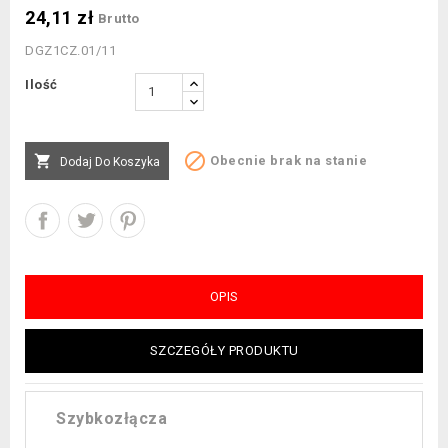
24,11 zł
Brutto
DGZ1CZ.01/11
Ilość


Obecnie brak na stanie
Dodaj Do Koszyka
OPIS
SZCZEGÓŁY PRODUKTU
Szybkozłącza