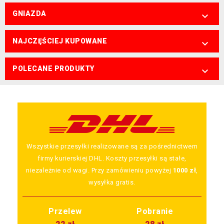
GNIAZDA

NAJCZĘŚCIEJ KUPOWANE

POLECANE PRODUKTY

Wszystkie przesyłki realizowane są za pośrednictwem
firmy kurierskiej DHL. Koszty przesyłki są stałe,
niezależnie od wagi. Przy zamówieniu powyżej
1000 zł
,
wysyłka gratis.
Przelew
Pobranie