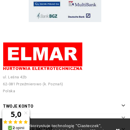
ul. Leśna 42b
62-081 Przeźmierowo (k. Poznań)
Polska

TWOJE KONTO

INFORMACJA
Ten sklep wykorzystuje technologię "Ciasteczek",

INFORMACJA O SKLEPIE