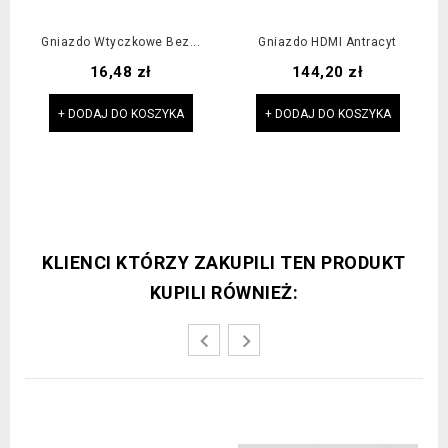
Gniazdo Wtyczkowe Bez...
Gniazdo HDMI Antracyt
Cena
Cena
16,48 zł
144,20 zł
+ DODAJ DO KOSZYKA
+ DODAJ DO KOSZYKA
KLIENCI KTÓRZY ZAKUPILI TEN PRODUKT
KUPILI RÓWNIEŻ: