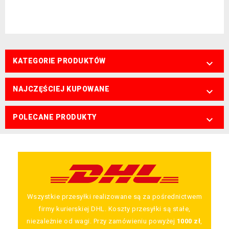
KATEGORIE PRODUKTÓW

NAJCZĘŚCIEJ KUPOWANE

POLECANE PRODUKTY

Wszystkie przesyłki realizowane są za pośrednictwem
firmy kurierskiej DHL. Koszty przesyłki są stałe,
niezależnie od wagi. Przy zamówieniu powyżej
1000 zł
,