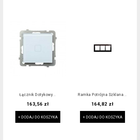
Łącznik Dotykowy...
Ramka Potrójna Szklana...
Cena
Cena
163,56 zł
164,82 zł
+ DODAJ DO KOSZYKA
+ DODAJ DO KOSZYKA