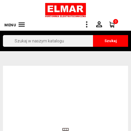
0


MENU
Szukaj