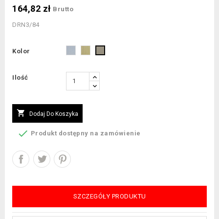
164,82 zł
Brutto
DRN3/84
Stal
Mosiądz
Satyna
Kolor
szlifowana
szlifowany
Ilość

Dodaj Do Koszyka

Produkt dostępny na zamówienie
SZCZEGÓŁY PRODUKTU