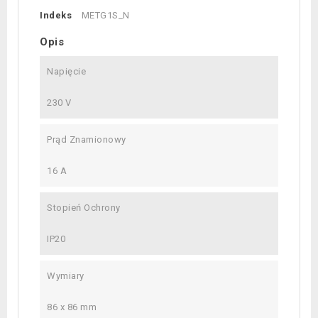
Indeks
METG1S_N
Opis
Napięcie
230 V
Prąd Znamionowy
16 A
Stopień Ochrony
IP20
Wymiary
86 x 86 mm