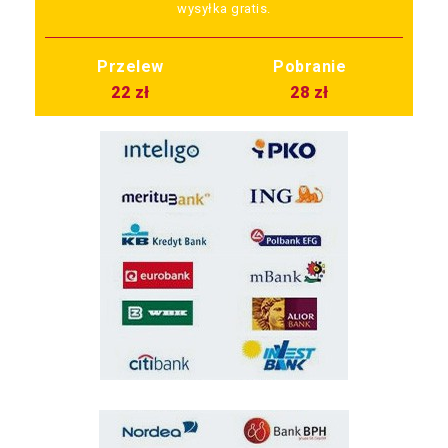
wysyłka gratis.
Przelew
Pobranie
22 zł
28 zł