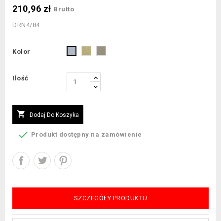
210,96 zł
Brutto
DRN4/84
Mosiądz
Satyna
Stal
Kolor
szlifowany
szlifowana
Ilość

Dodaj Do Koszyka

Produkt dostępny na zamówienie
SZCZEGÓŁY PRODUKTU