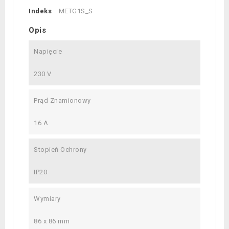
Indeks
METG1S_S
Opis
Napięcie
230 V
Prąd Znamionowy
16 A
Stopień Ochrony
IP20
Wymiary
86 x 86 mm