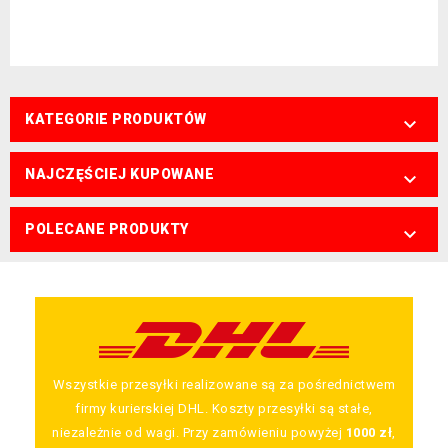
KATEGORIE PRODUKTÓW

NAJCZĘŚCIEJ KUPOWANE

POLECANE PRODUKTY

Wszystkie przesyłki realizowane są za pośrednictwem
firmy kurierskiej DHL. Koszty przesyłki są stałe,
niezależnie od wagi. Przy zamówieniu powyżej
1000 zł
,