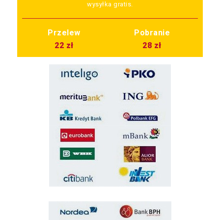
wysyłka gratis.
Przelew
Pobranie
22 zł
28 zł