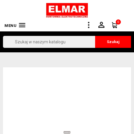
0


MENU
Szukaj