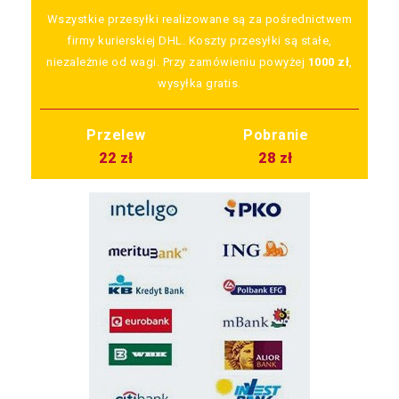
Wszystkie przesyłki realizowane są za pośrednictwem
firmy kurierskiej DHL. Koszty przesyłki są stałe,
niezależnie od wagi. Przy zamówieniu powyżej
1000 zł
,
wysyłka gratis.
Przelew
Pobranie
22 zł
28 zł