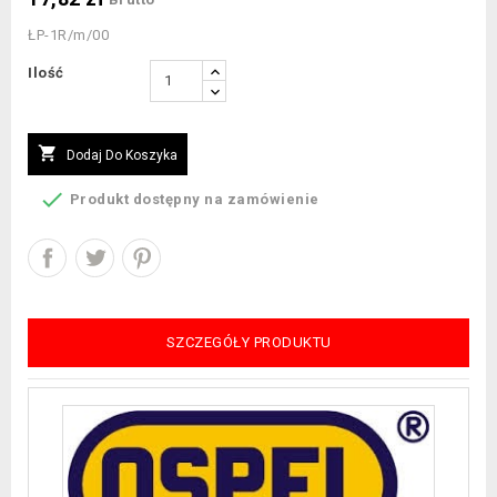
ŁP-1R/m/00
Ilość

Dodaj Do Koszyka

Produkt dostępny na zamówienie
SZCZEGÓŁY PRODUKTU