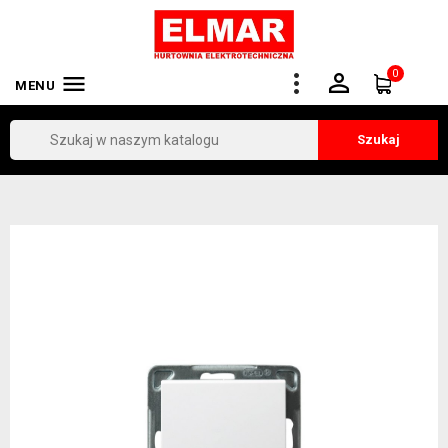
0


MENU
Szukaj