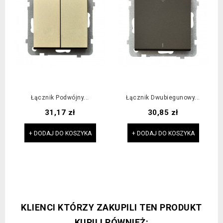
Łącznik Podwójny...
Łącznik Dwubiegunowy...
Cena
Cena
31,17 zł
30,85 zł
+ DODAJ DO KOSZYKA
+ DODAJ DO KOSZYKA
KLIENCI KTÓRZY ZAKUPILI TEN PRODUKT
KUPILI RÓWNIEŻ: