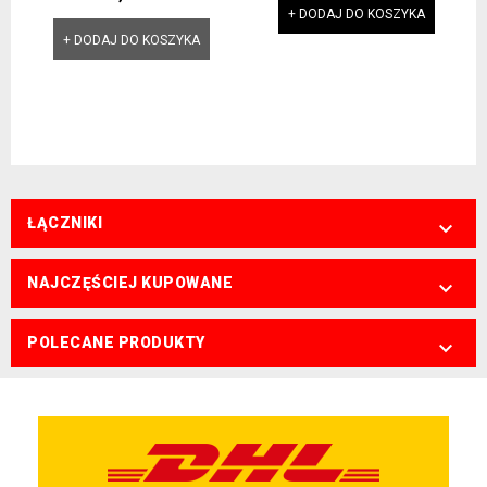
+ DODAJ DO KOSZYKA
+ DODAJ DO KOSZYKA
ŁĄCZNIKI

NAJCZĘŚCIEJ KUPOWANE

POLECANE PRODUKTY
