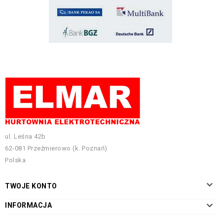
ul. Leśna 42b
62-081 Przeźmierowo (k. Poznań)
Polska

TWOJE KONTO

INFORMACJA