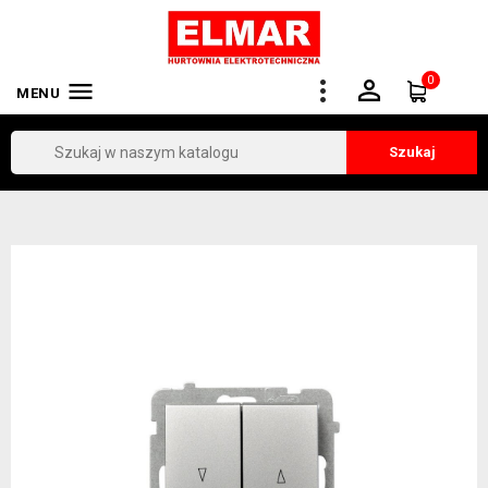
0


MENU
Szukaj