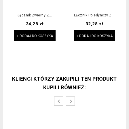
Łącznik Zwierny Z...
Łącznik Pojedynczy Z...
Cena
Cena
34,28 zł
32,28 zł
+ DODAJ DO KOSZYKA
+ DODAJ DO KOSZYKA
KLIENCI KTÓRZY ZAKUPILI TEN PRODUKT
KUPILI RÓWNIEŻ: