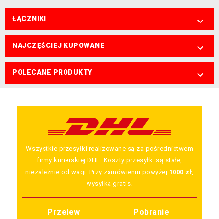
ŁĄCZNIKI

NAJCZĘŚCIEJ KUPOWANE

POLECANE PRODUKTY

Wszystkie przesyłki realizowane są za pośrednictwem
firmy kurierskiej DHL. Koszty przesyłki są stałe,
niezależnie od wagi. Przy zamówieniu powyżej
1000 zł
,
wysyłka gratis.
Przelew
Pobranie