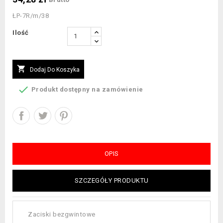
ŁP-7R/m/38
Ilość

Dodaj Do Koszyka

Produkt dostępny na zamówienie
OPIS
SZCZEGÓŁY PRODUKTU
Zaciski bezgwintowe