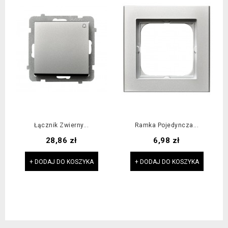
Łącznik Zwierny...
Ramka Pojedyncza...
Cena
Cena
28,86 zł
6,98 zł
+ DODAJ DO KOSZYKA
+ DODAJ DO KOSZYKA