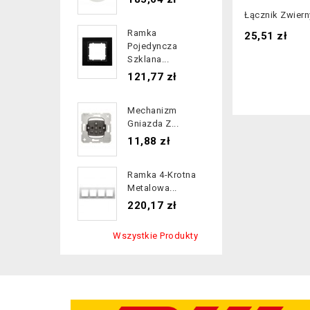
Łącznik Zwierny
Ramka
Cena
25,51 zł
Pojedyncza
Szklana...
Cena
121,77 zł
Mechanizm
Gniazda Z...
Cena
11,88 zł
Ramka 4-Krotna
Metalowa...
Cena
220,17 zł
Wszystkie Produkty