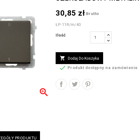
30,85 zł
Brutto
ŁP-11R/m/40
Ilość

Dodaj Do Koszyka

Produkt dostępny na zamówienie

ZEGÓŁY PRODUKTU