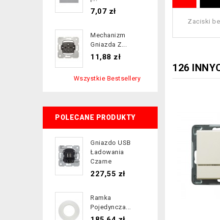
Cena
7,07 zł
Zaciski b
Mechanizm
Gniazda Z...
Cena
11,88 zł
126 INNY
Wszystkie Bestsellery
POLECANE PRODUKTY
Gniazdo USB
Ładowania
Czarne
Cena
227,55 zł
Ramka
Pojedyncza...
Cena
185,64 zł