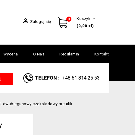

Koszyk

0
Zaloguj się
(0,00 zł)
Wycena
O Nas
Regulamin
Kontakt
TELEFON :
+48 61 814 25 53
j
ik dwubiegunowy czekoladowy metalik
Y