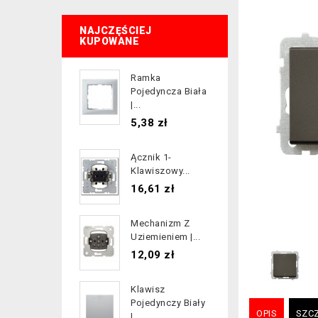
NAJCZĘŚCIEJ
KUPOWANE
Ramka
Pojedyncza Biała
|...
Cena
5,38 zł
Ącznik 1-
Klawiszowy...
Cena
16,61 zł
Mechanizm Z
Uziemieniem |...
Cena
12,09 zł
Klawisz
Pojedynczy Biały
OPIS
SZC
|...