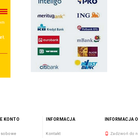
wem
zł
,
E KONTO
INFORMACJA
INFORMACJA O
osobowe
Kontakt
Zadzwoń do n
