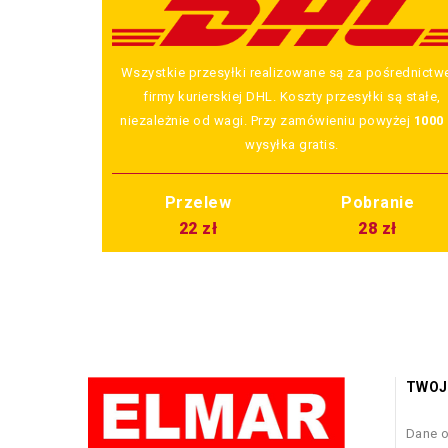
Wszystkie przesyłki realizowane są za pośrednict
firmy kurierskiej DHL. Koszty przesyłki są stałe,
niezależnie od wagi. Przy zamówieniu powyżej
1000 
wysyłka gratis.
Przelew
Pobranie
22 zł
28 zł
TWOJ
Dane 